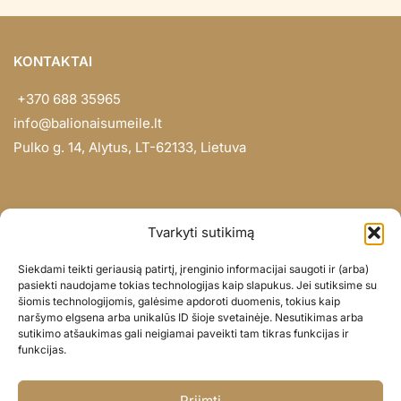
KONTAKTAI
+370 688 35965
info@balionaisumeile.lt
Pulko g. 14, Alytus, LT-62133, Lietuva
INFORMACIJA
Tvarkyti sutikimą
Apie mus
Siekdami teikti geriausią patirtį, įrenginio informacijai saugoti ir (arba)
Didmena
pasiekti naudojame tokias technologijas kaip slapukus. Jei sutiksime su
šiomis technologijomis, galėsime apdoroti duomenis, tokius kaip
Darbų portfolio
naršymo elgsena arba unikalūs ID šioje svetainėje. Nesutikimas arba
Privatumo politika
sutikimo atšaukimas gali neigiamai paveikti tam tikras funkcijas ir
funkcijas.
Parduotuvės politika
SOC. TINKLAI
Priimti