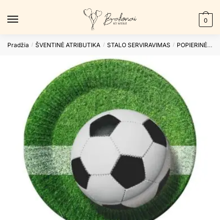
Skip
Skip
to
to
0
navigation
content
Pradžia
ŠVENTINĖ ATRIBUTIKA
STALO SERVIRAVIMAS
POPIERINĖS LĖKŠTUTĖS
/
/
/