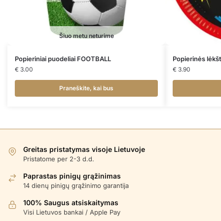
Šiuo metu neturime
Popieriniai puodeliai FOOTBALL
Popierinės lėk
€
3.00
€
3.90
Praneškite, kai bus
Greitas pristatymas visoje Lietuvoje
Pristatome per 2-3 d.d.
Paprastas pinigų grąžinimas
14 dienų pinigų grąžinimo garantija
100% Saugus atsiskaitymas
Visi Lietuvos bankai / Apple Pay