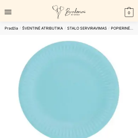
Skip
Skip
to
to
0
navigation
content
Pradžia
ŠVENTINĖ ATRIBUTIKA
STALO SERVIRAVIMAS
POPIERINĖS LĖKŠTUTĖS
/
/
/