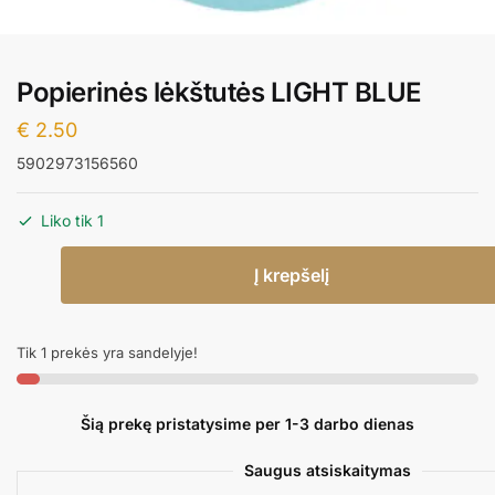
Popierinės lėkštutės LIGHT BLUE
€
2.50
5902973156560
Liko tik 1
produkto
Į krepšelį
kiekis:
Popierinės
lėkštutės
Tik 1 prekės yra sandelyje!
LIGHT
BLUE
Šią prekę pristatysime per 1-3 darbo dienas
Saugus atsiskaitymas