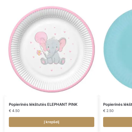
Popierinės lėkštutės ELEPHANT PINK
Popierinės lėk
€
4.50
€
2.50
Į krepšelį