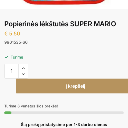
Popierinės lėkštutės SUPER MARIO
€
5.50
9901535-66
Turime
produkto
kiekis:
Popierinės
Į krepšelį
lėkštutės
SUPER
MARIO
Turime 6 venetus šios prekės!
Šią prekę pristatysime per 1-3 darbo dienas