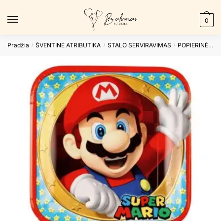
Skip
Skip
to
to
0
navigation
content
Pradžia
ŠVENTINĖ ATRIBUTIKA
STALO SERVIRAVIMAS
POPIERINĖS LĖKŠTUTĖS
/
/
/