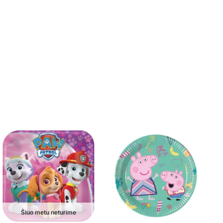
Šiuo metu neturime