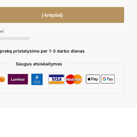
Į krepšelį
je!
 prekę pristatysime per 1-3 darbo dienas
Saugus atsiskaitymas