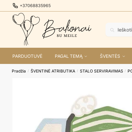
Skip
Skip
+37068835965
to
to
navigation
content
Ieškoti:
Ieškoti
PARDUOTUVĖ
PAGAL TEMĄ
ŠVENTĖS
Pradžia
ŠVENTINĖ ATRIBUTIKA
STALO SERVIRAVIMAS
P
/
/
/