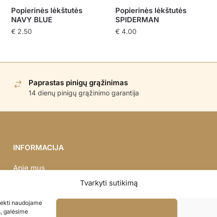
Popierinės lėkštutės
Popierinės lėkštutės
NAVY BLUE
SPIDERMAN
€
2.50
€
4.00
Paprastas pinigų grąžinimas
14 dienų pinigų grąžinimo garantija
INFORMACIJA
Apie mus
Didmena
Tvarkyti sutikimą
Darbų portfolio
asiekti naudojame
Privatumo politika
s, galėsime