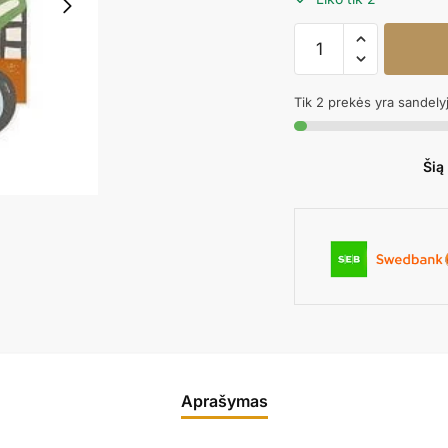
produkto
kiekis:
Popierinės
Tik 2 prekės yra sandely
servetėlės
Sunkvežemis
Šią
Aprašymas