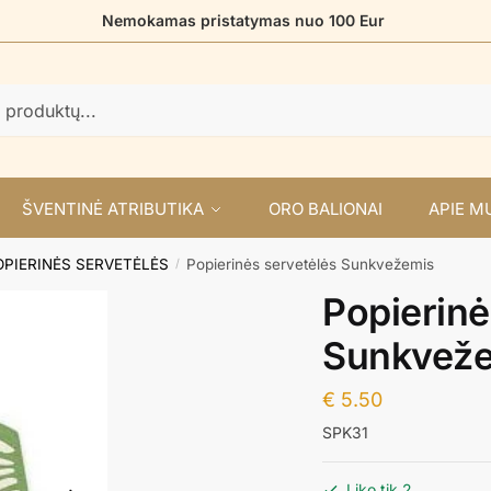
Nemokamas pristatymas nuo 100 Eur
ŠVENTINĖ ATRIBUTIKA
ORO BALIONAI
APIE M
OPIERINĖS SERVETĖLĖS
Popierinės servetėlės Sunkvežemis
/
Popierinė
Sunkvež
€
5.50
SPK31
Liko tik 2