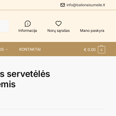
info@balionaisumeile.lt
Informacija
Norų sąrašas
Mano paskyra
US
KONTAKTAI
€
0.00
0
s servetėlės
emis