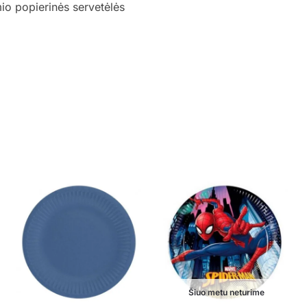
o popierinės servetėlės
Šiuo metu neturime