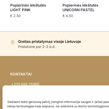
Popierinės lėkštutės
Popierinės lėkštutės
LIGHT PINK
UNICORN PASTEL
€
2.50
€
4.50
Greitas pristatymas visoje Lietuvoje
Pristatome per 2-3 d.d.
KONTAKTAI
+370 688 35965
info@balionaisumeile.lt
Pulko g. 14, Alytus, LT-62133, Lietuva
Siekdami teikti geriausią patirtį, įrenginio informacijai saugoti ir (arba) p
tokias technologijas kaip slapukus. Jei sutiksime su šiomis technologijomi