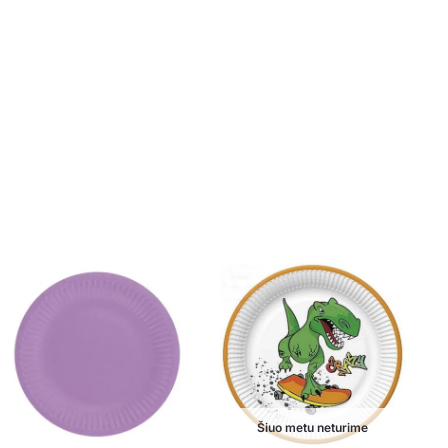
Šiuo metu neturime