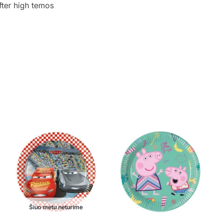
fter high temos
Šiuo metu neturime