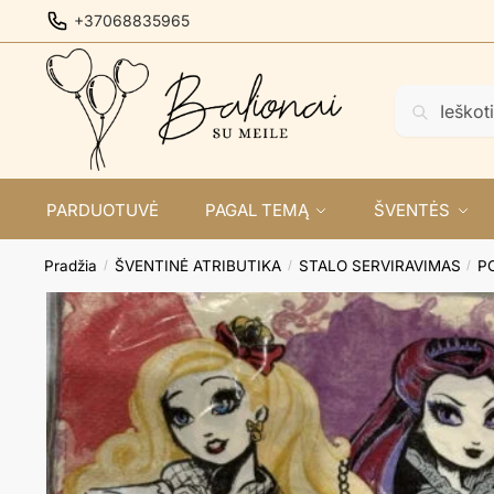
Skip
Skip
+37068835965
to
to
navigation
content
Ieškoti:
Ieškoti
PARDUOTUVĖ
PAGAL TEMĄ
ŠVENTĖS
Pradžia
ŠVENTINĖ ATRIBUTIKA
STALO SERVIRAVIMAS
P
/
/
/