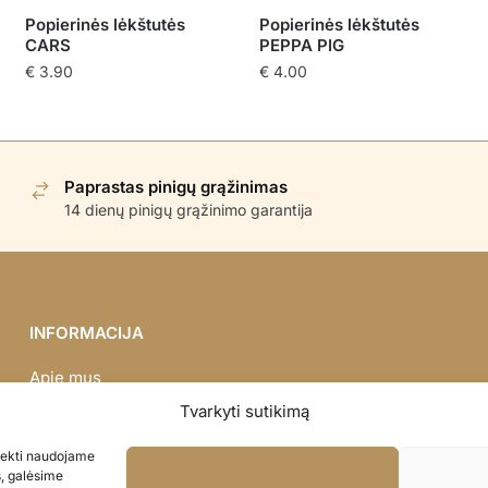
Popierinės lėkštutės
Popierinės lėkštutės
CARS
PEPPA PIG
€
3.90
€
4.00
Paprastas pinigų grąžinimas
14 dienų pinigų grąžinimo garantija
INFORMACIJA
Apie mus
Didmena
Tvarkyti sutikimą
Darbų portfolio
asiekti naudojame
Privatumo politika
s, galėsime