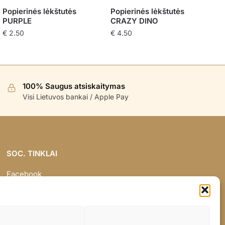
Popierinės lėkštutės
Popierinės lėkštutės
PURPLE
CRAZY DINO
€
2.50
€
4.50
100% Saugus atsiskaitymas
Visi Lietuvos bankai / Apple Pay
SOC. TINKLAI
Facebook
Instagram