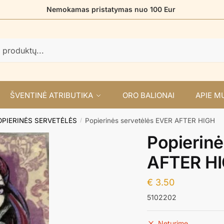
Nemokamas pristatymas nuo 100 Eur
ŠVENTINĖ ATRIBUTIKA
ORO BALIONAI
APIE M
OPIERINĖS SERVETĖLĖS
Popierinės servetėlės EVER AFTER HIGH
/
Popierinė
AFTER H
€
3.50
5102202
Neturime