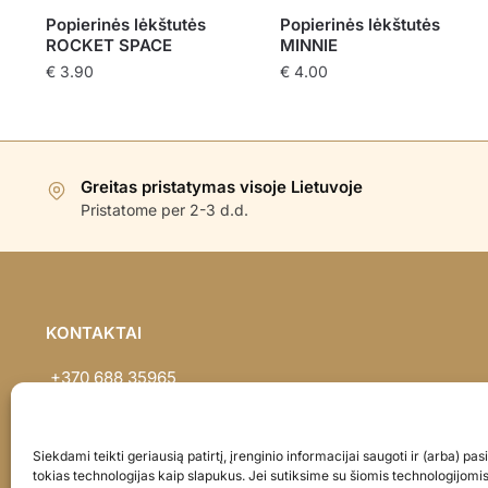
Popierinės lėkštutės
Popierinės lėkštutės
ROCKET SPACE
MINNIE
€
3.90
€
4.00
Greitas pristatymas visoje Lietuvoje
Pristatome per 2-3 d.d.
KONTAKTAI
+370 688 35965
info@balionaisumeile.lt
Pulko g. 14, Alytus, LT-62133, Lietuva
Siekdami teikti geriausią patirtį, įrenginio informacijai saugoti ir (arba) p
tokias technologijas kaip slapukus. Jei sutiksime su šiomis technologijomi