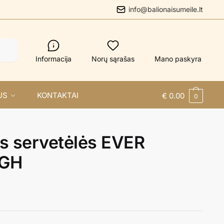
info@balionaisumeile.lt
Informacija
Norų sąrašas
Mano paskyra
US
KONTAKTAI
€
0.00
0
s servetėlės EVER
IGH