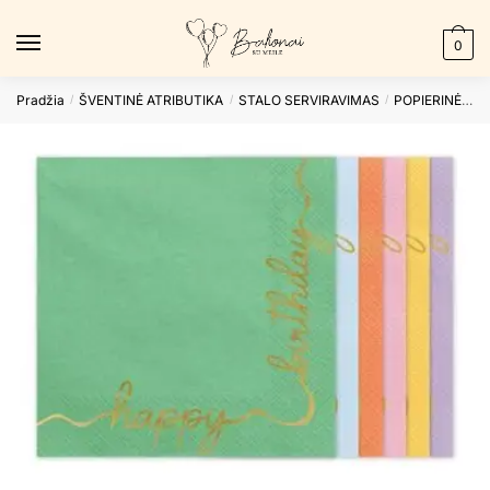
Skip
Skip
to
to
0
navigation
content
Pradžia
ŠVENTINĖ ATRIBUTIKA
STALO SERVIRAVIMAS
POPIERINĖS SERVETĖLĖS
/
/
/