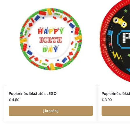
Popierinės lėkštutės LEGO
Popierinės lėk
€
4.50
€
3.90
Į krepšelį