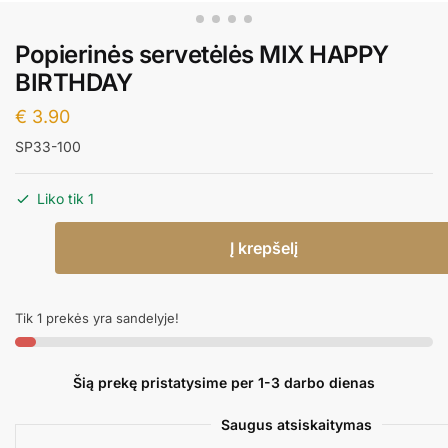
Popierinės servetėlės MIX HAPPY
BIRTHDAY
€
3.90
SP33-100
Liko tik 1
produkto
Į krepšelį
kiekis:
Popierinės
servetėlės
Tik 1 prekės yra sandelyje!
MIX
HAPPY
BIRTHDAY
Šią prekę pristatysime per 1-3 darbo dienas
Saugus atsiskaitymas