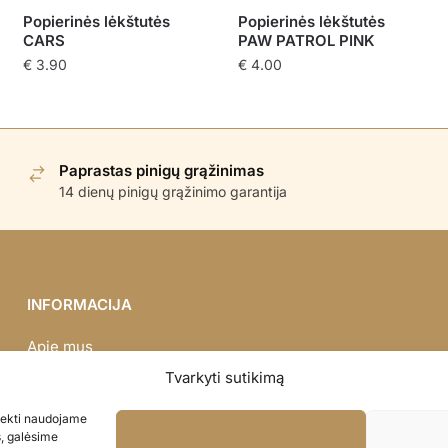
Popierinės lėkštutės
Popierinės lėkštutės
CARS
PAW PATROL PINK
€
3.90
€
4.00
Paprastas pinigų grąžinimas
14 dienų pinigų grąžinimo garantija
INFORMACIJA
Apie mus
Didmena
Tvarkyti sutikimą
Darbų portfolio
asiekti naudojame
Privatumo politika
s, galėsime