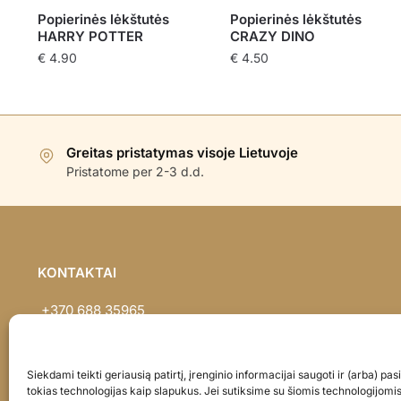
Popierinės lėkštutės
Popierinės lėkštutės
HARRY POTTER
CRAZY DINO
€
4.90
€
4.50
Greitas pristatymas visoje Lietuvoje
Pristatome per 2-3 d.d.
KONTAKTAI
+370 688 35965
info@balionaisumeile.lt
Pulko g. 14, Alytus, LT-62133, Lietuva
Siekdami teikti geriausią patirtį, įrenginio informacijai saugoti ir (arba) p
tokias technologijas kaip slapukus. Jei sutiksime su šiomis technologijomi