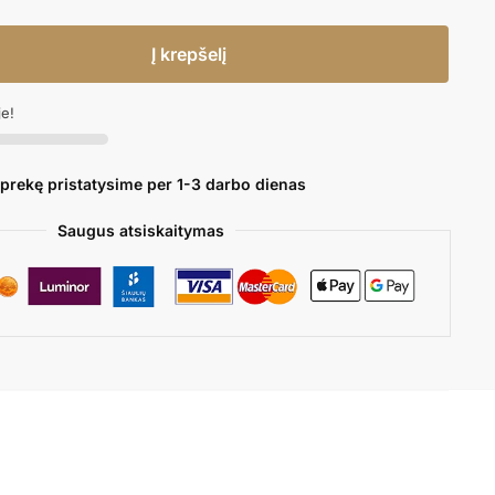
Į krepšelį
je!
 prekę pristatysime per 1-3 darbo dienas
Saugus atsiskaitymas