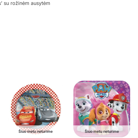
is’ su rožinėm ausytėm
Šiuo metu neturime
Šiuo metu neturime