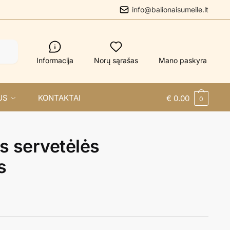
info@balionaisumeile.lt
Informacija
Norų sąrašas
Mano paskyra
US
KONTAKTAI
€
0.00
0
s servetėlės
s