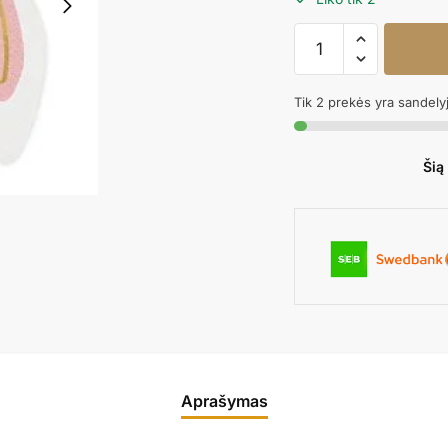
produkto
kiekis:
Popierinės
Tik 2 prekės yra sandely
servetėlės
Triušiukas
Šią
Aprašymas