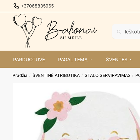
Skip
Skip
+37068835965
to
to
navigation
content
Ieškoti:
Ieškoti
PARDUOTUVĖ
PAGAL TEMĄ
ŠVENTĖS
Pradžia
ŠVENTINĖ ATRIBUTIKA
STALO SERVIRAVIMAS
P
/
/
/