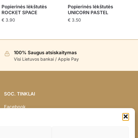
Popierinės lėkštutės
Popierinės lėkštutės
ROCKET SPACE
UNICORN PASTEL
€
3.90
€
3.50
100% Saugus atsiskaitymas
Visi Lietuvos bankai / Apple Pay
SOC. TINKLAI
Facebook
Instagram