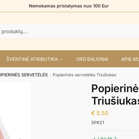
Nemokamas pristatymas nuo 100 Eur
ŠVENTINĖ ATRIBUTIKA
ORO BALIONAI
APIE M
OPIERINĖS SERVETĖLĖS
Popierinės servetėlės Triušiukas
/
Popierinė
Triušiuka
€
5.50
SPK21
Liko tik 2