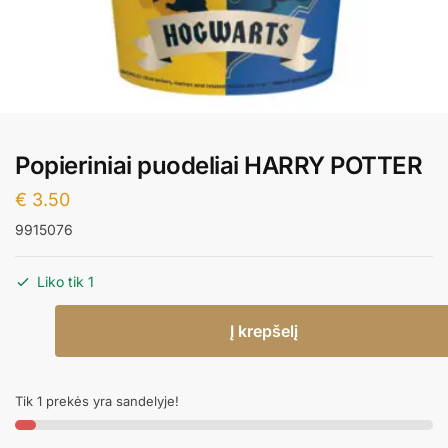
Popieriniai puodeliai HARRY POTTER
€
3.50
9915076
Liko tik 1
produkto
Į krepšelį
kiekis:
Popieriniai
puodeliai
Tik 1 prekės yra sandelyje!
HARRY
POTTER