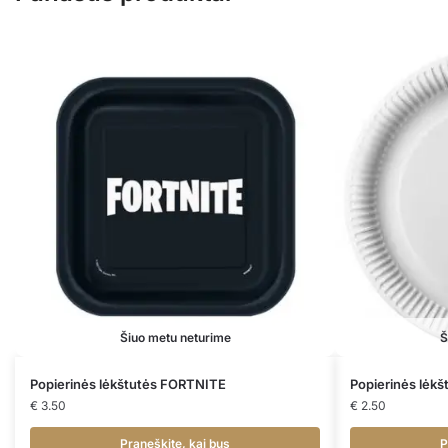
Šiuo metu neturime
Š
Popierinės lėkštutės FORTNITE
Popierinės lėk
€
3.50
€
2.50
Praneškite, kai bus
P