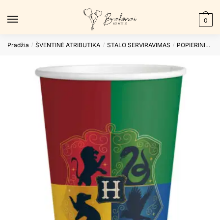
Skip
Skip
to
to
0
navigation
content
Pradžia
ŠVENTINĖ ATRIBUTIKA
STALO SERVIRAVIMAS
POPIERINIAI PUODELIAI
/
/
/