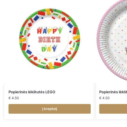
Popierinės lėkštutės LEGO
Popierinės lėk
€
4.50
€
4.50
Į krepšelį