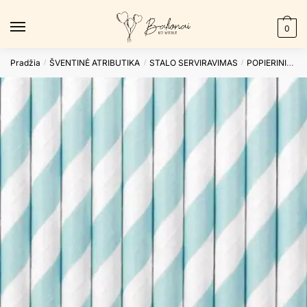
Skip
Skip
to
to
0
navigation
content
Pradžia
ŠVENTINĖ ATRIBUTIKA
STALO SERVIRAVIMAS
POPIERINIAI ŠIAUDELIAI
/
/
/