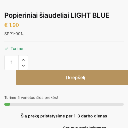
Popieriniai šiaudeliai LIGHT BLUE
€
1.90
SPP1-001J
Turime
produkto
kiekis:
Popieriniai
Į krepšelį
šiaudeliai
LIGHT
BLUE
Turime 5 venetus šios prekės!
Šią prekę pristatysime per 1-3 darbo dienas
Saugus atsiskaitymas