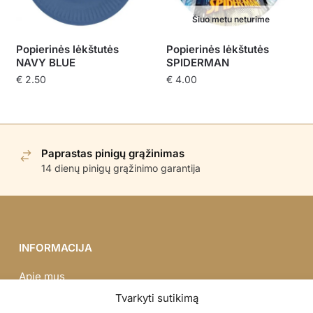
Šiuo metu neturime
Popierinės lėkštutės
Popierinės lėkštutės
NAVY BLUE
SPIDERMAN
€
2.50
€
4.00
Paprastas pinigų grąžinimas
14 dienų pinigų grąžinimo garantija
INFORMACIJA
Apie mus
Didmena
Tvarkyti sutikimą