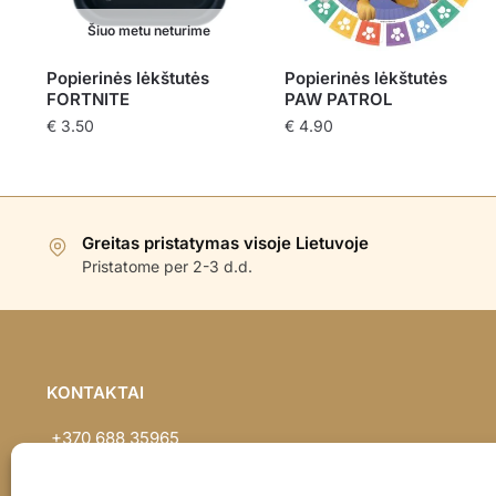
Šiuo metu neturime
Popierinės lėkštutės
Popierinės lėkštutės
FORTNITE
PAW PATROL
€
3.50
€
4.90
Greitas pristatymas visoje Lietuvoje
Pristatome per 2-3 d.d.
KONTAKTAI
+370 688 35965
info@balionaisumeile.lt