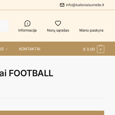
info@balionaisumeile.lt
Informacija
Norų sąrašas
Mano paskyra
US
KONTAKTAI
€
0.00
0
ai FOOTBALL