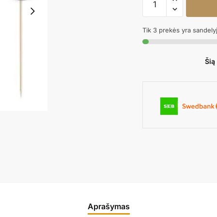
kiekis:
Smeigtukai
Tik 3 prekės yra sandely
FOOTBALL
Šią
Aprašymas