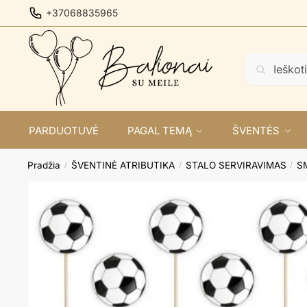
Skip
Skip
+37068835965
to
to
navigation
content
Ieškoti:
Ieškoti
PARDUOTUVĖ
PAGAL TEMĄ
ŠVENTĖS
Pradžia
ŠVENTINĖ ATRIBUTIKA
STALO SERVIRAVIMAS
S
/
/
/