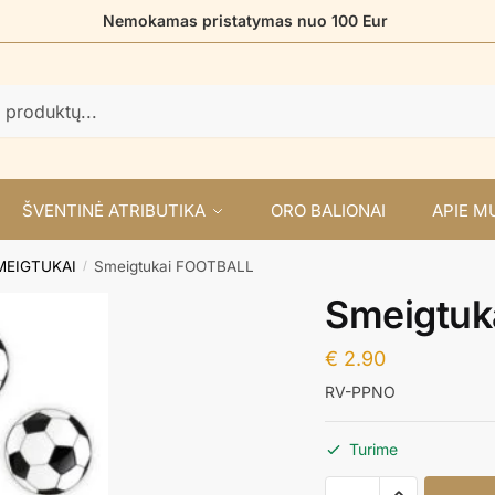
Nemokamas pristatymas nuo 100 Eur
ŠVENTINĖ ATRIBUTIKA
ORO BALIONAI
APIE M
MEIGTUKAI
Smeigtukai FOOTBALL
/
Smeigtuk
€
2.90
RV-PPNO
Turime
produkto