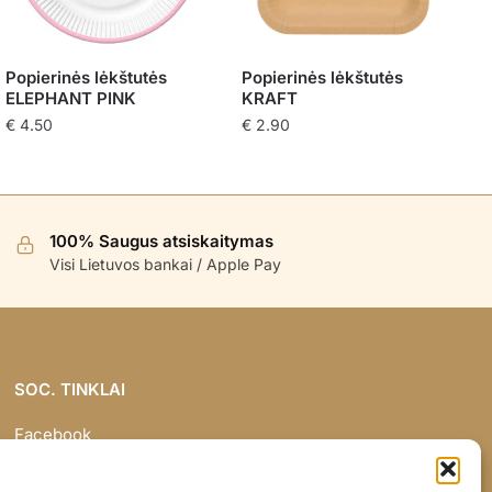
Popierinės lėkštutės
Popierinės lėkštutės
ELEPHANT PINK
KRAFT
€
4.50
€
2.90
100% Saugus atsiskaitymas
Visi Lietuvos bankai / Apple Pay
SOC. TINKLAI
Facebook
Instagram