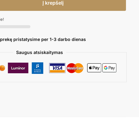
Į krepšelį
je!
 prekę pristatysime per 1-3 darbo dienas
Saugus atsiskaitymas