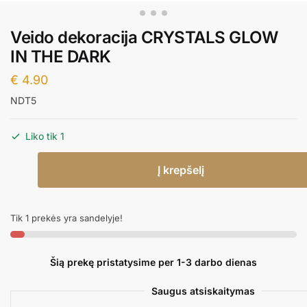
Veido dekoracija CRYSTALS GLOW
IN THE DARK
€
4.90
NDT5
Liko tik 1
produkto
Į krepšelį
kiekis:
Veido
dekoracija
Tik 1 prekės yra sandelyje!
CRYSTALS
GLOW
IN
Šią prekę pristatysime per 1-3 darbo dienas
THE
DARK
Saugus atsiskaitymas