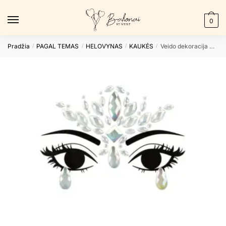
Skip
Skip
to
to
0
navigation
content
Pradžia
PAGAL TEMAS
HELOVYNAS
KAUKĖS
Veido dekoracija CRYSTALS GLOW IN THE DARK
/
/
/
/