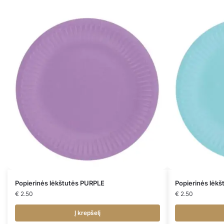
Popierinės lėkštutės PURPLE
Popierinės lėk
€
2.50
€
2.50
Į krepšelį