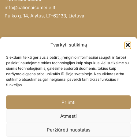
info@balionaisumeile.lt
Pulko g. 14, Alytus, LT-62133, Lietuva
INFORMACIJA
Tvarkyti sutikimą
Apie mus
Siekdami teikti geriausią patirtį, įrenginio informacijai saugoti ir (arba)
Didmena
pasiekti naudojame tokias technologijas kaip slapukus. Jei sutiksime su
šiomis technologijomis, galėsime apdoroti duomenis, tokius kaip
Darbų portfolio
naršymo elgsena arba unikalūs ID šioje svetainėje. Nesutikimas arba
Privatumo politika
sutikimo atšaukimas gali neigiamai paveikti tam tikras funkcijas ir
funkcijas.
Parduotuvės politika
SOC. TINKLAI
Priimti
Facebook
Atmesti
Instagram
Peržiūrėti nuostatas
© BALIONAISUMEILE 2024