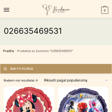
Skip
Skip
to
to
0
navigation
content
026635469531
Pradžia
Produktai su žymomis “026635469531”
/
RODYTI FILTRUS
Rūšiuojama
Rodomi visi rezultatai: 4
pagal
populiarumą