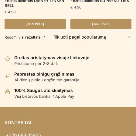
Folinis balionas DISNEY TINKER
Folinis balionas SUPER KITTIES
BELL
€
4.90
€
4.90
Į KREPŠELĮ
Į KREPŠELĮ
Rūšiuojama
Rodomi visi rezultatai: 4
pagal
populiarumą
Greitas pristatymas visoje Lietuvoje
Pristatome per 2-3 d.d.
Paprastas pinigų grąžinimas
14 dienų pinigų grąžinimo garantija
100% Saugus atsiskaitymas
Visi Lietuvos bankai / Apple Pay
KONTAKTAI
+370 688 35965