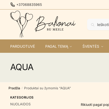
Skip
Skip
+37068835965
to
to
navigation
content
Ieškoti:
Ieškoti
PARDUOTUVĖ
PAGAL TEMĄ
ŠVENTĖS
AQUA
Pradžia
Produktai su žymomis “AQUA”
/
KATEGORIJOS
NUOLAIDOS