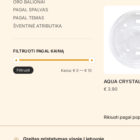
ORO BALIONAI
PAGAL SPALVAS
PAGAL TEMAS
ŠVENTINĖ ATRIBUTIKA
FILTRUOTI PAGAL KAINĄ
Filtruoti
Min
Maks
Kaina:
€ 0
—
€ 10
kaina
kaina
AQUA CRYSTAL
€
3.90
Greitas pristatymas visoje Lietuvoje