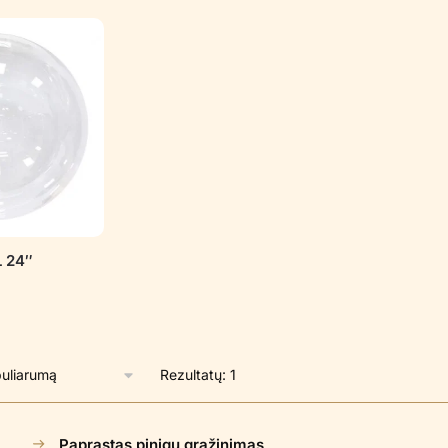
 24″
Rezultatų: 1
Paprastas pinigų grąžinimas