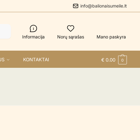
info@balionaisumeile.lt
Informacija
Norų sąrašas
Mano paskyra
US
KONTAKTAI
€
0.00
0