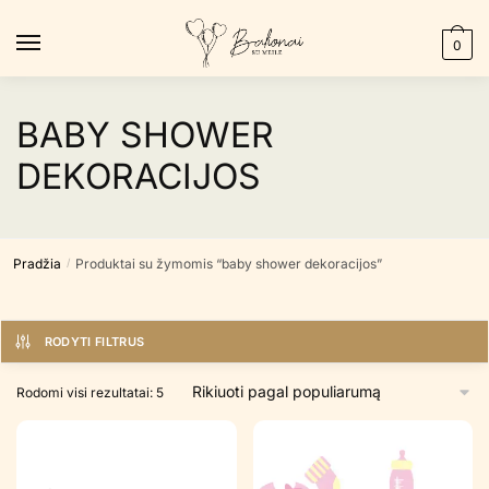
Skip
Skip
to
to
0
navigation
content
BABY SHOWER
DEKORACIJOS
Pradžia
Produktai su žymomis “baby shower dekoracijos”
/
RODYTI FILTRUS
Rūšiuojama
Rodomi visi rezultatai: 5
pagal
populiarumą