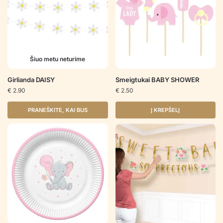
Šiuo metu neturime
Girlianda DAISY
Smeigtukai BABY SHOWER
€
2.90
€
2.50
PRANEŠKITE, KAI BUS
Į KREPŠELĮ