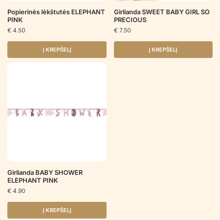
Popierinės lėkštutės ELEPHANT
Girlianda SWEET BABY GIRL SO
PINK
PRECIOUS
€
4.50
€
7.50
Į KREPŠELĮ
Į KREPŠELĮ
Girlianda BABY SHOWER
ELEPHANT PINK
€
4.90
Į KREPŠELĮ