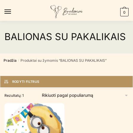
Skip
Skip
to
to
0
navigation
content
BALIONAS SU PAKALIKAIS
Pradžia
Produktai su žymomis “BALIONAS SU PAKALIKAIS”
/
RODYTI FILTRUS
Rezultatų: 1