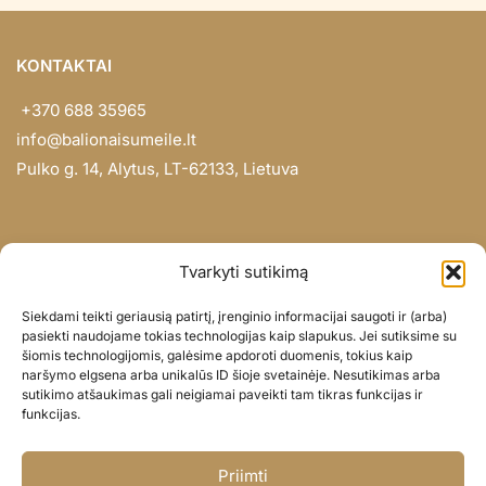
KONTAKTAI
+370 688 35965
info@balionaisumeile.lt
Pulko g. 14, Alytus, LT-62133, Lietuva
INFORMACIJA
Tvarkyti sutikimą
Apie mus
Siekdami teikti geriausią patirtį, įrenginio informacijai saugoti ir (arba)
Didmena
pasiekti naudojame tokias technologijas kaip slapukus. Jei sutiksime su
šiomis technologijomis, galėsime apdoroti duomenis, tokius kaip
Darbų portfolio
naršymo elgsena arba unikalūs ID šioje svetainėje. Nesutikimas arba
Privatumo politika
sutikimo atšaukimas gali neigiamai paveikti tam tikras funkcijas ir
funkcijas.
Parduotuvės politika
SOC. TINKLAI
Priimti