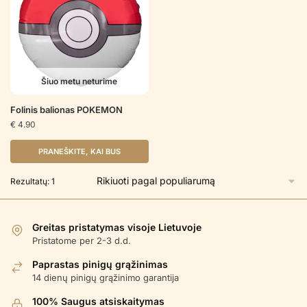
Šiuo metu neturime
Folinis balionas POKEMON
€
4.90
PRANEŠKITE, KAI BUS
Rezultatų: 1
Greitas pristatymas visoje Lietuvoje
Pristatome per 2-3 d.d.
Paprastas pinigų grąžinimas
14 dienų pinigų grąžinimo garantija
100% Saugus atsiskaitymas