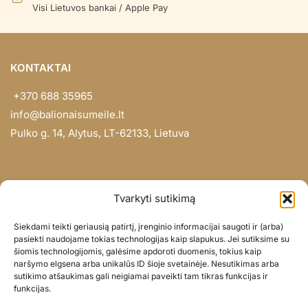
Visi Lietuvos bankai / Apple Pay
KONTAKTAI
+370 688 35965
info@balionaisumeile.lt
Pulko g. 14, Alytus, LT-62133, Lietuva
INFORMACIJA
Tvarkyti sutikimą
Apie mus
Siekdami teikti geriausią patirtį, įrenginio informacijai saugoti ir (arba)
Didmena
pasiekti naudojame tokias technologijas kaip slapukus. Jei sutiksime su
šiomis technologijomis, galėsime apdoroti duomenis, tokius kaip
Darbų portfolio
naršymo elgsena arba unikalūs ID šioje svetainėje. Nesutikimas arba
Privatumo politika
sutikimo atšaukimas gali neigiamai paveikti tam tikras funkcijas ir
funkcijas.
Parduotuvės politika