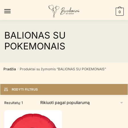
Skip
Skip
to
to
0
navigation
content
BALIONAS SU
POKEMONAIS
Pradžia
Produktai su žymomis “BALIONAS SU POKEMONAIS”
/
RODYTI FILTRUS
Rezultatų: 1