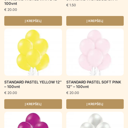
100vnt
€
1.50
€
20.00
Į KREPŠELĮ
Į KREPŠELĮ
STANDARD PASTEL YELLOW 12″
STANDARD PASTEL SOFT PINK
– 100vnt
12″ – 100vnt
€
20.00
€
20.00
Į KREPŠELĮ
Į KREPŠELĮ