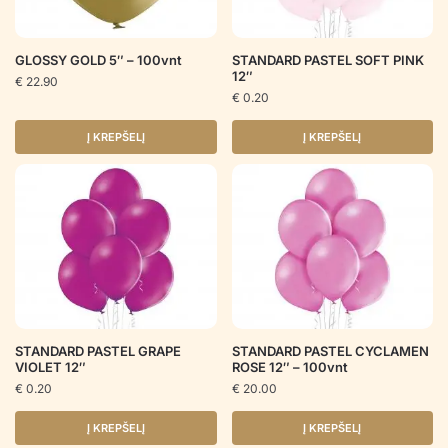
GLOSSY GOLD 5″ – 100vnt
STANDARD PASTEL SOFT PINK
12″
€
22.90
€
0.20
Į KREPŠELĮ
Į KREPŠELĮ
STANDARD PASTEL GRAPE
STANDARD PASTEL CYCLAMEN
VIOLET 12″
ROSE 12″ – 100vnt
€
0.20
€
20.00
Į KREPŠELĮ
Į KREPŠELĮ