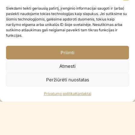
STANDARD WILD PIGEON 5″ –
STANDARD WILD PIGEON 5″
100vnt
€
0.12
Siekdami teikti geriausią patirtį, įrenginio informacijai saugoti ir (arba)
€
12.00
pasiekti naudojame tokias technologijas kaip slapukus. Jei sutiksime su
šiomis technologijomis, galėsime apdoroti duomenis, tokius kaip
naršymo elgsena arba unikalūs ID šioje svetainėje. Nesutikimas arba
Į KREPŠELĮ
Į KREPŠELĮ
sutikimo atšaukimas gali neigiamai paveikti tam tikras funkcijas ir
funkcijas.
Priimti
Atmesti
Peržiūrėti nuostatas
Privatumo politika
Kontaktai
GLOSSY PINK 12″ – 100vnt
GLOSSY PINK 12″
€
45.90
€
0.60
Į KREPŠELĮ
Į KREPŠELĮ