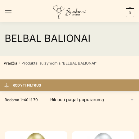
Skip
Skip
to
to
0
navigation
content
BELBAL BALIONAI
Pradžia
Produktai su žymomis “BELBAL BALIONAI”
/
RODYTI FILTRUS
Rūšiuojama
Rodoma 1–40 iš 70
pagal
populiarumą