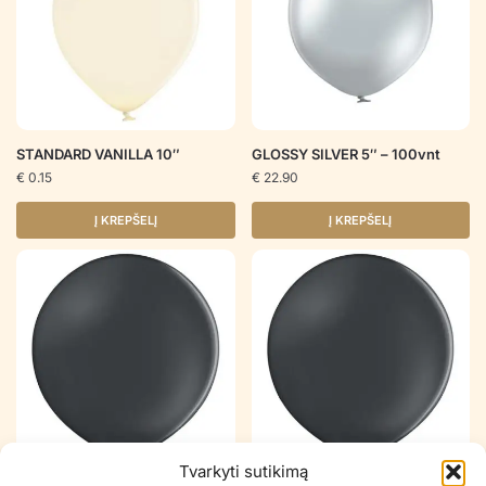
STANDARD VANILLA 10″
GLOSSY SILVER 5″ – 100vnt
€
0.15
€
22.90
Į KREPŠELĮ
Į KREPŠELĮ
Tvarkyti sutikimą