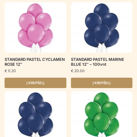
STANDARD PASTEL CYCLAMEN
STANDARD PASTEL MARINE
ROSE 12″
BLUE 12″ – 100vnt
€
0.20
€
20.00
Į KREPŠELĮ
Į KREPŠELĮ