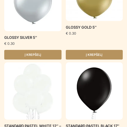
GLOSSY GOLD 5″
€
0.30
GLOSSY SILVER 5″
€
0.30
Į KREPŠELĮ
Į KREPŠELĮ
STANDARD PASTEL WHITE 12″ –
STANDARD PASTEL BLACK 17″