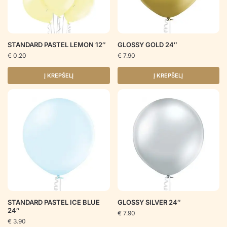
STANDARD PASTEL LEMON 12″
GLOSSY GOLD 24″
€
0.20
€
7.90
Į KREPŠELĮ
Į KREPŠELĮ
STANDARD PASTEL ICE BLUE
GLOSSY SILVER 24″
24″
€
7.90
€
3.90