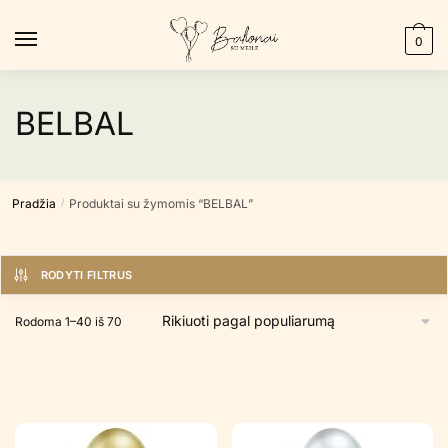
Skip
Skip
to
to
0
navigation
content
BELBAL
Pradžia
Produktai su žymomis “BELBAL”
/
RODYTI FILTRUS
Rūšiuojama
Rodoma 1–40 iš 70
pagal
populiarumą