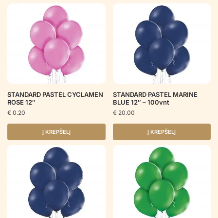
STANDARD PASTEL CYCLAMEN
STANDARD PASTEL MARINE
ROSE 12″
BLUE 12″ – 100vnt
€
0.20
€
20.00
Į KREPŠELĮ
Į KREPŠELĮ