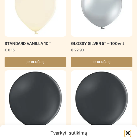
STANDARD VANILLA 10″
GLOSSY SILVER 5″ – 100vnt
€
0.15
€
22.90
Į KREPŠELĮ
Į KREPŠELĮ
Tvarkyti sutikimą