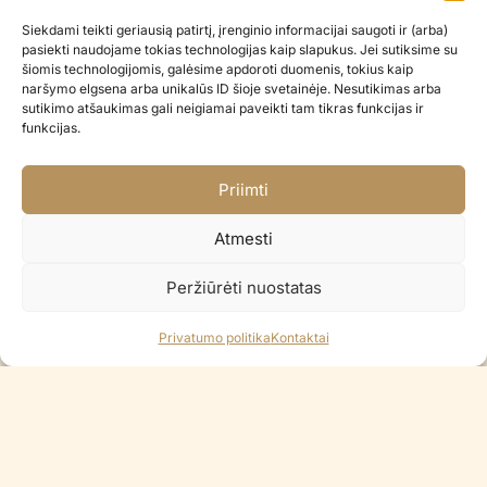
STANDARD WILD PIGEON 5″ –
STANDARD WILD PIGEON 5″
100vnt
€
0.12
Siekdami teikti geriausią patirtį, įrenginio informacijai saugoti ir (arba)
€
12.00
pasiekti naudojame tokias technologijas kaip slapukus. Jei sutiksime su
šiomis technologijomis, galėsime apdoroti duomenis, tokius kaip
naršymo elgsena arba unikalūs ID šioje svetainėje. Nesutikimas arba
Į KREPŠELĮ
Į KREPŠELĮ
sutikimo atšaukimas gali neigiamai paveikti tam tikras funkcijas ir
funkcijas.
Priimti
Atmesti
Peržiūrėti nuostatas
Privatumo politika
Kontaktai
GLOSSY PINK 12″ – 100vnt
GLOSSY PINK 12″
€
45.90
€
0.60
Į KREPŠELĮ
Į KREPŠELĮ