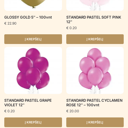
GLOSSY GOLD 5″ – 100vnt
STANDARD PASTEL SOFT PINK
12″
€
22.90
€
0.20
Į KREPŠELĮ
Į KREPŠELĮ
STANDARD PASTEL GRAPE
STANDARD PASTEL CYCLAMEN
VIOLET 12″
ROSE 12″ – 100vnt
€
0.20
€
20.00
Į KREPŠELĮ
Į KREPŠELĮ