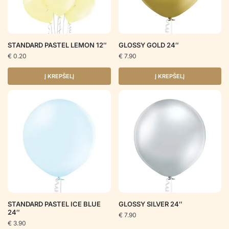
STANDARD PASTEL LEMON 12″
GLOSSY GOLD 24″
€
0.20
€
7.90
Į KREPŠELĮ
Į KREPŠELĮ
STANDARD PASTEL ICE BLUE
GLOSSY SILVER 24″
24″
€
7.90
€
3.90