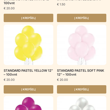
100vnt
€
1.50
€
20.00
Į KREPŠELĮ
Į KREPŠELĮ
STANDARD PASTEL YELLOW 12″
STANDARD PASTEL SOFT PINK
– 100vnt
12″ – 100vnt
€
20.00
€
20.00
Į KREPŠELĮ
Į KREPŠELĮ