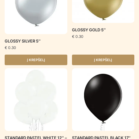
GLOSSY GOLD 5″
€
0.30
GLOSSY SILVER 5″
€
0.30
Į KREPŠELĮ
Į KREPŠELĮ
STANDARD PASTEL WHITE 12″ –
STANDARD PASTEL BLACK 17″