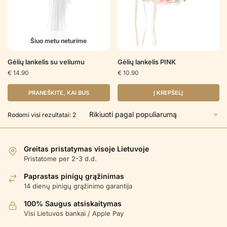
Šiuo metu neturime
Gėlių lankelis su veliumu
Gėlių lankelis PINK
€
14.90
€
10.90
PRANEŠKITE, KAI BUS
Į KREPŠELĮ
Rūšiuojama
Rodomi visi rezultatai: 2
pagal
populiarumą
Greitas pristatymas visoje Lietuvoje
Pristatome per 2-3 d.d.
Paprastas pinigų grąžinimas
14 dienų pinigų grąžinimo garantija
100% Saugus atsiskaitymas
Visi Lietuvos bankai / Apple Pay