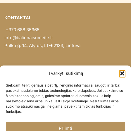
KONTAKTAI
+370 688 35965
info@balionaisumeile.lt
Pulko g. 14, Alytus, LT-62133, Lietuva
INFORMACIJA
Tvarkyti sutikimą
Apie mus
Siekdami teikti geriausią patirtį, įrenginio informacijai saugoti ir (arba)
Didmena
pasiekti naudojame tokias technologijas kaip slapukus. Jei sutiksime su
šiomis technologijomis, galėsime apdoroti duomenis, tokius kaip
Darbų portfolio
naršymo elgsena arba unikalūs ID šioje svetainėje. Nesutikimas arba
Privatumo politika
sutikimo atšaukimas gali neigiamai paveikti tam tikras funkcijas ir
funkcijas.
Parduotuvės politika
SOC. TINKLAI
Priimti