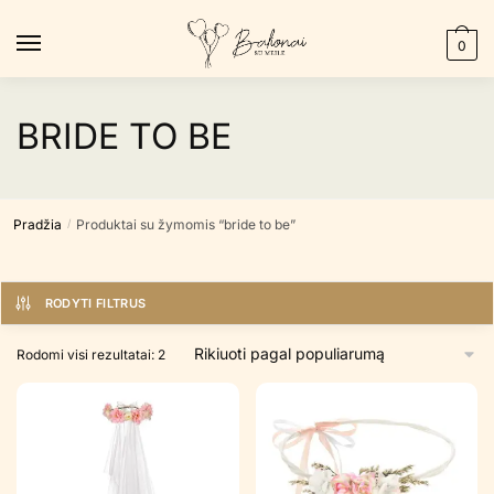
Skip
Skip
to
to
0
navigation
content
BRIDE TO BE
Pradžia
Produktai su žymomis “bride to be”
/
RODYTI FILTRUS
Rūšiuojama
Rodomi visi rezultatai: 2
pagal
populiarumą