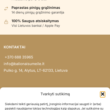
Paprastas pinigų grąžinimas
14 dienų pinigų grąžinimo garantija
100% Saugus atsiskaitymas
Visi Lietuvos bankai / Apple Pay
KONTAKTAI
+370 688 35965
info@balionaisumeile.lt
Pulko g. 14, Alytus, LT-62133, Lietuva
INFORMACIJA
Tvarkyti sutikimą
Apie mus
Siekdami teikti geriausią patirtį, įrenginio informacijai saugoti ir (arba)
Didmena
pasiekti naudojame tokias technologijas kaip slapukus. Jei sutiksime su