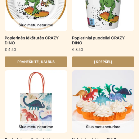
Šiuo metu neturime
Popierinės lėkštutės CRAZY
Popieriniai puodeliai CRAZY
DINO
DINO
€
4.50
€
3.50
PRANEŠKITE, KAI BUS
Į KREPŠELĮ
Šiuo metu neturime
Šiuo metu neturime