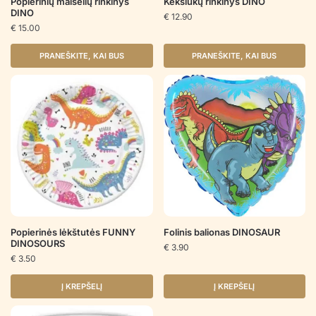
Popierinių maišelių rinkinys
Keksiukų rinkinys DINO
DINO
€
12.90
€
15.00
PRANEŠKITE, KAI BUS
PRANEŠKITE, KAI BUS
Popierinės lėkštutės FUNNY
Folinis balionas DINOSAUR
DINOSOURS
€
3.90
€
3.50
Į KREPŠELĮ
Į KREPŠELĮ