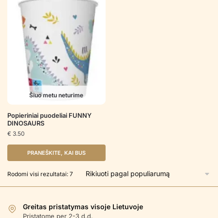
Šiuo metu neturime
Popieriniai puodeliai FUNNY
DINOSAURS
€
3.50
PRANEŠKITE, KAI BUS
Rūšiuojama
Rodomi visi rezultatai: 7
pagal
populiarumą
Greitas pristatymas visoje Lietuvoje
Pristatome per 2-3 d.d.