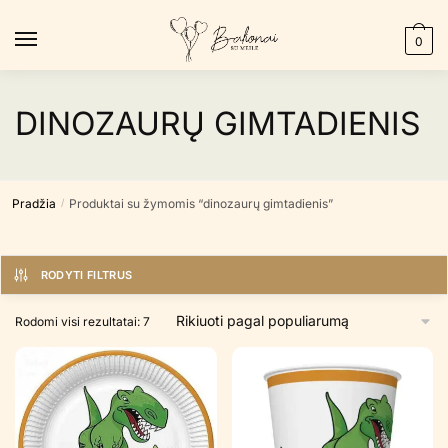
Skip
Skip
to
to
0
navigation
content
DINOZAURŲ GIMTADIENIS
Pradžia
Produktai su žymomis “dinozaurų gimtadienis”
/
RODYTI FILTRUS
Rūšiuojama
Rodomi visi rezultatai: 7
pagal
populiarumą