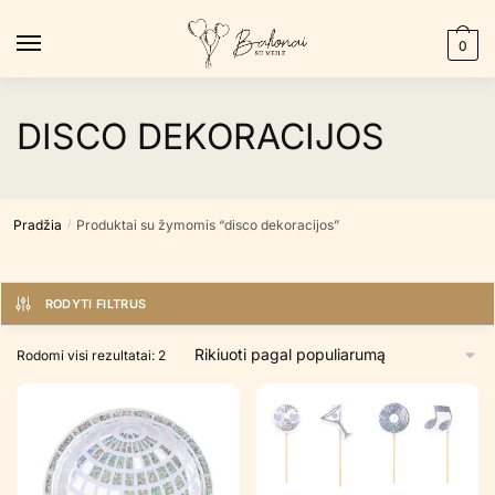
Skip
Skip
to
to
0
navigation
content
DISCO DEKORACIJOS
Pradžia
Produktai su žymomis “disco dekoracijos”
/
RODYTI FILTRUS
Rūšiuojama
Rodomi visi rezultatai: 2
pagal
populiarumą