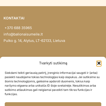
KONTAKTAI
+370 688 35965
info@balionaisumeile.lt
Pulko g. 14, Alytus, LT-62133, Lietuva
INFORMACIJA
Tvarkyti sutikimą
Apie mus
Siekdami teikti geriausią patirtį, įrenginio informacijai saugoti ir (arba)
Didmena
pasiekti naudojame tokias technologijas kaip slapukus. Jei sutiksime su
šiomis technologijomis, galėsime apdoroti duomenis, tokius kaip
Darbų portfolio
naršymo elgsena arba unikalūs ID šioje svetainėje. Nesutikimas arba
Privatumo politika
sutikimo atšaukimas gali neigiamai paveikti tam tikras funkcijas ir
funkcijas.
Parduotuvės politika
SOC. TINKLAI