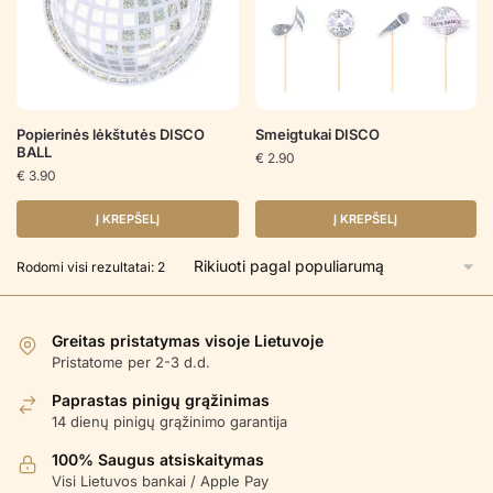
Popierinės lėkštutės DISCO
Smeigtukai DISCO
BALL
€
2.90
€
3.90
Į KREPŠELĮ
Į KREPŠELĮ
Rūšiuojama
Rodomi visi rezultatai: 2
pagal
populiarumą
Greitas pristatymas visoje Lietuvoje
Pristatome per 2-3 d.d.
Paprastas pinigų grąžinimas
14 dienų pinigų grąžinimo garantija
100% Saugus atsiskaitymas
Visi Lietuvos bankai / Apple Pay