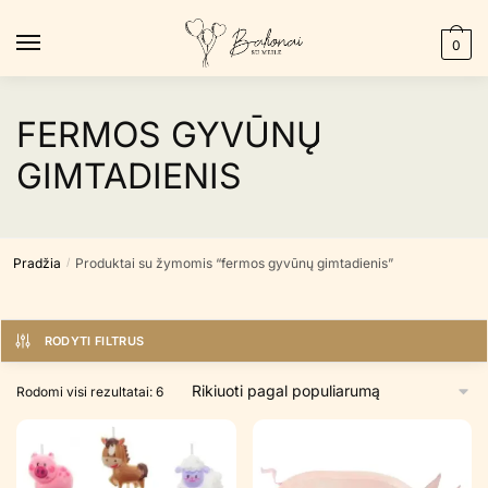
Skip
Skip
to
to
0
navigation
content
FERMOS GYVŪNŲ
GIMTADIENIS
Pradžia
Produktai su žymomis “fermos gyvūnų gimtadienis”
/
RODYTI FILTRUS
Rūšiuojama
Rodomi visi rezultatai: 6
pagal
populiarumą