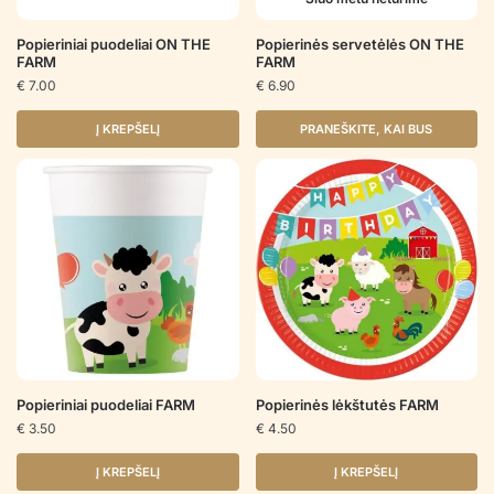
Popieriniai puodeliai ON THE
Popierinės servetėlės ON THE
FARM
FARM
€
7.00
€
6.90
Į KREPŠELĮ
PRANEŠKITE, KAI BUS
Popieriniai puodeliai FARM
Popierinės lėkštutės FARM
€
3.50
€
4.50
Į KREPŠELĮ
Į KREPŠELĮ