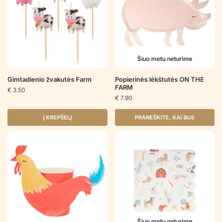
Šiuo metu neturime
Gimtadienio žvakutės Farm
Popierinės lėkštutės ON THE
FARM
€
3.50
€
7.90
Į KREPŠELĮ
PRANEŠKITE, KAI BUS
Šiuo metu neturime