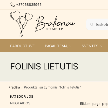
Skip
Skip
+37068835965
to
to
navigation
content
Ieškoti:
Ieškoti
PARDUOTUVĖ
PAGAL TEMĄ
ŠVENTĖS
FOLINIS LIETUTIS
Pradžia
Produktai su žymomis “folinis lietutis”
/
KATEGORIJOS
NUOLAIDOS