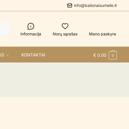
info@balionaisumeile.lt
Informacija
Norų sąrašas
Mano paskyra
US
KONTAKTAI
€
0.00
0