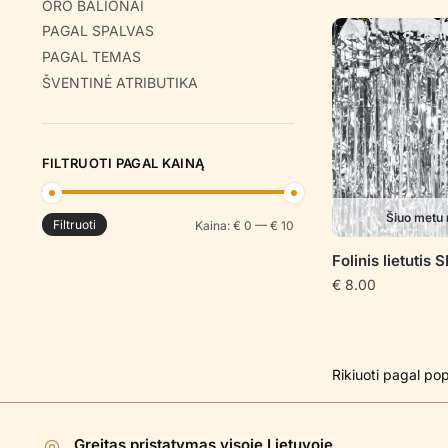
ORO BALIONAI
PAGAL SPALVAS
PAGAL TEMAS
ŠVENTINĖ ATRIBUTIKA
FILTRUOTI PAGAL KAINĄ
Šiuo metu 
Filtruoti
Min
Maks
Kaina:
€ 0
—
€ 10
kaina
kaina
Folinis lietutis 
€
8.00
Greitas pristatymas visoje Lietuvoje