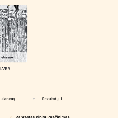
neturime
SILVER
Rezultatų: 1
Paprastas pinigų grąžinimas