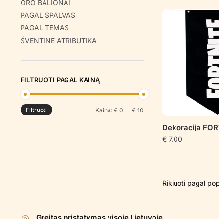
ORO BALIONAI
PAGAL SPALVAS
PAGAL TEMAS
ŠVENTINĖ ATRIBUTIKA
FILTRUOTI PAGAL KAINĄ
Filtruoti
Min
Maks
Kaina:
€ 0
—
€ 10
kaina
kaina
Dekoracija FO
€
7.00
Greitas pristatymas visoje Lietuvoje