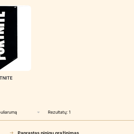
RTNITE
Rezultatų: 1
Paprastas pinigų grąžinimas