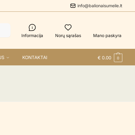
info@balionaisumeile.lt
Informacija
Norų sąrašas
Mano paskyra
US
KONTAKTAI
€
0.00
0