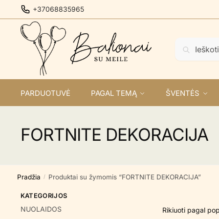
Skip
Skip
+37068835965
to
to
navigation
content
Ieškoti:
Ieškoti
PARDUOTUVĖ
PAGAL TEMĄ
ŠVENTĖS
FORTNITE DEKORACIJA
Pradžia
Produktai su žymomis “FORTNITE DEKORACIJA”
/
KATEGORIJOS
NUOLAIDOS