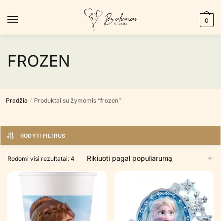
Skip
Skip
to
to
0
navigation
content
FROZEN
Pradžia
Produktai su žymomis “frozen”
/
RODYTI FILTRUS
Rūšiuojama
Rodomi visi rezultatai: 4
pagal
populiarumą