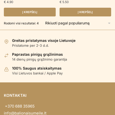
€
4.90
€
5.50
Į KREPŠELĮ
Į KREPŠELĮ
Rūšiuojama
Rodomi visi rezultatai: 4
pagal
populiarumą
Greitas pristatymas visoje Lietuvoje
Pristatome per 2-3 d.d.
Paprastas pinigų grąžinimas
14 dienų pinigų grąžinimo garantija
100% Saugus atsiskaitymas
Visi Lietuvos bankai / Apple Pay
KONTAKTAI
+370 688 35965
info@balionaisumeile.lt