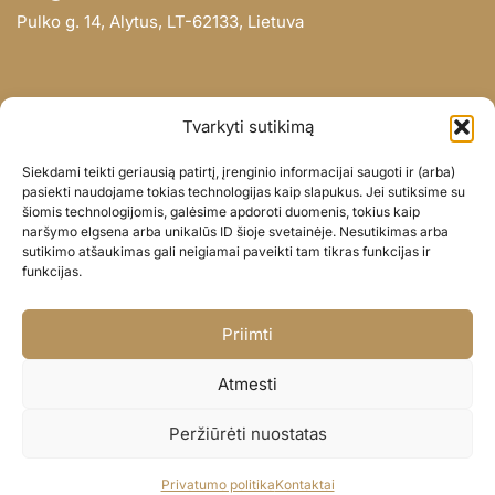
Pulko g. 14, Alytus, LT-62133, Lietuva
INFORMACIJA
Tvarkyti sutikimą
Apie mus
Siekdami teikti geriausią patirtį, įrenginio informacijai saugoti ir (arba)
Didmena
pasiekti naudojame tokias technologijas kaip slapukus. Jei sutiksime su
šiomis technologijomis, galėsime apdoroti duomenis, tokius kaip
Darbų portfolio
naršymo elgsena arba unikalūs ID šioje svetainėje. Nesutikimas arba
Privatumo politika
sutikimo atšaukimas gali neigiamai paveikti tam tikras funkcijas ir
funkcijas.
Parduotuvės politika
SOC. TINKLAI
Priimti
Facebook
Atmesti
Instagram
Peržiūrėti nuostatas
© BALIONAISUMEILE 2024
Privatumo politika
Kontaktai