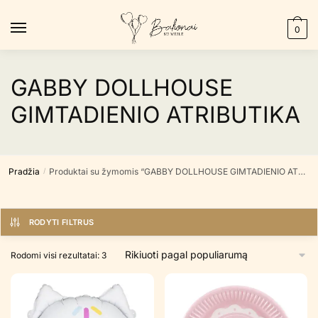
Skip
Skip
to
to
0
navigation
content
GABBY DOLLHOUSE
GIMTADIENIO ATRIBUTIKA
Pradžia
Produktai su žymomis “GABBY DOLLHOUSE GIMTADIENIO ATRIBUTIKA”
/
RODYTI FILTRUS
Rūšiuojama
Rodomi visi rezultatai: 3
pagal
populiarumą