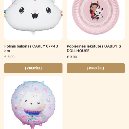
Folinis balionas CAKEY 67×43
Popierinės lėkštutės GABBY’S
cm
DOLLHOUSE
€
5.90
€
3.90
Į KREPŠELĮ
Į KREPŠELĮ