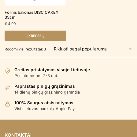
Folinis balionas DISC CAKEY
35cm
€
4.90
Į KREPŠELĮ
Rūšiuojama
Rodomi visi rezultatai: 3
pagal
populiarumą
Greitas pristatymas visoje Lietuvoje
Pristatome per 2-3 d.d.
Paprastas pinigų grąžinimas
14 dienų pinigų grąžinimo garantija
100% Saugus atsiskaitymas
Visi Lietuvos bankai / Apple Pay
KONTAKTAI