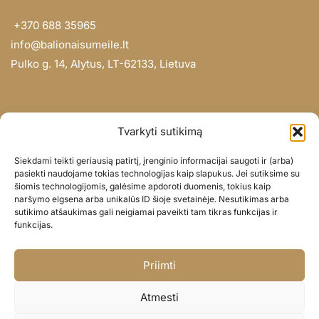
+370 688 35965
info@balionaisumeile.lt
Pulko g. 14, Alytus, LT-62133, Lietuva
INFORMACIJA
Tvarkyti sutikimą
Apie mus
Siekdami teikti geriausią patirtį, įrenginio informacijai saugoti ir (arba)
Didmena
pasiekti naudojame tokias technologijas kaip slapukus. Jei sutiksime su
šiomis technologijomis, galėsime apdoroti duomenis, tokius kaip
Darbų portfolio
naršymo elgsena arba unikalūs ID šioje svetainėje. Nesutikimas arba
Privatumo politika
sutikimo atšaukimas gali neigiamai paveikti tam tikras funkcijas ir
funkcijas.
Parduotuvės politika
SOC. TINKLAI
Priimti
Facebook
Atmesti
Instagram