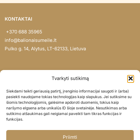
KONTAKTAI
+370 688 35965
info@balionaisumeile.lt
Pulko g. 14, Alytus, LT-62133, Lietuva
INFORMACIJA
Tvarkyti sutikimą
Apie mus
Siekdami teikti geriausią patirtį, įrenginio informacijai saugoti ir (arba)
Didmena
pasiekti naudojame tokias technologijas kaip slapukus. Jei sutiksime su
šiomis technologijomis, galėsime apdoroti duomenis, tokius kaip
Darbų portfolio
naršymo elgsena arba unikalūs ID šioje svetainėje. Nesutikimas arba
Privatumo politika
sutikimo atšaukimas gali neigiamai paveikti tam tikras funkcijas ir
funkcijas.
Parduotuvės politika
SOC. TINKLAI
Priimti