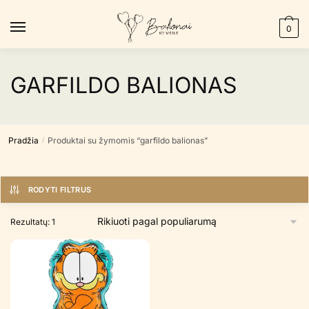
Skip
Skip
to
to
0
navigation
content
GARFILDO BALIONAS
Pradžia
Produktai su žymomis “garfildo balionas”
/
RODYTI FILTRUS
Rezultatų: 1