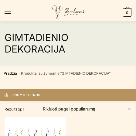
Skip
Skip
to
to
0
navigation
content
GIMTADIENIO
DEKORACIJA
Pradžia
Produktai su žymomis “GIMTADIENIO DEKORACIJA”
/
RODYTI FILTRUS
Rezultatų: 1