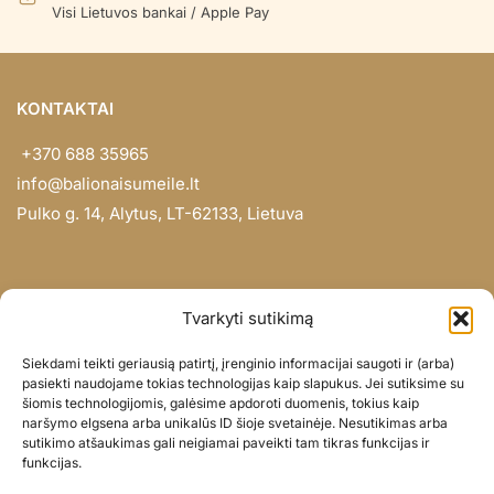
Visi Lietuvos bankai / Apple Pay
KONTAKTAI
+370 688 35965
info@balionaisumeile.lt
Pulko g. 14, Alytus, LT-62133, Lietuva
INFORMACIJA
Tvarkyti sutikimą
Apie mus
Siekdami teikti geriausią patirtį, įrenginio informacijai saugoti ir (arba)
Didmena
pasiekti naudojame tokias technologijas kaip slapukus. Jei sutiksime su
šiomis technologijomis, galėsime apdoroti duomenis, tokius kaip
Darbų portfolio
naršymo elgsena arba unikalūs ID šioje svetainėje. Nesutikimas arba
Privatumo politika
sutikimo atšaukimas gali neigiamai paveikti tam tikras funkcijas ir
funkcijas.
Parduotuvės politika