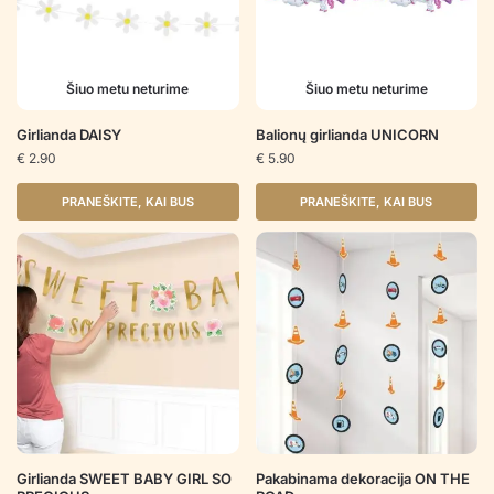
Šiuo metu neturime
Šiuo metu neturime
Girlianda DAISY
Balionų girlianda UNICORN
€
2.90
€
5.90
PRANEŠKITE, KAI BUS
PRANEŠKITE, KAI BUS
Girlianda SWEET BABY GIRL SO
Pakabinama dekoracija ON THE