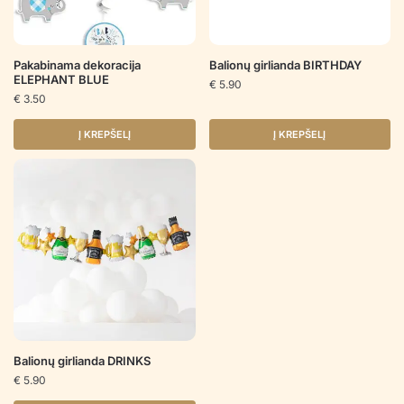
Pakabinama dekoracija
Balionų girlianda BIRTHDAY
ELEPHANT BLUE
€
5.90
€
3.50
Į KREPŠELĮ
Į KREPŠELĮ
Balionų girlianda DRINKS
€
5.90