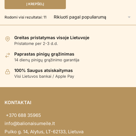
Į KREPŠELĮ
Rūšiuojama
Rodomi visi rezultatai: 11
pagal
populiarumą
Greitas pristatymas visoje Lietuvoje
Pristatome per 2-3 d.d.
Paprastas pinigų grąžinimas
14 dienų pinigų grąžinimo garantija
100% Saugus atsiskaitymas
Visi Lietuvos bankai / Apple Pay
KONTAKTAI
+370 688 35965
info@balionaisumeile.lt
Pulko g. 14, Alytus, LT-62133, Lietuva