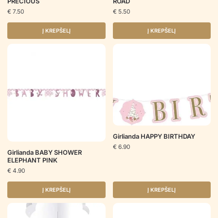
PRECIOUS
ROAD
€
7.50
€
5.50
Į KREPŠELĮ
Į KREPŠELĮ
Girlianda HAPPY BIRTHDAY
€
6.90
Girlianda BABY SHOWER
ELEPHANT PINK
€
4.90
Į KREPŠELĮ
Į KREPŠELĮ