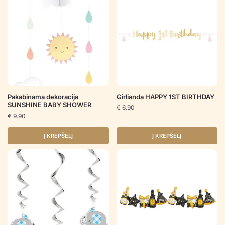
Pakabinama dekoracija
Girlianda HAPPY 1ST BIRTHDAY
SUNSHINE BABY SHOWER
€
6.90
€
9.90
Į KREPŠELĮ
Į KREPŠELĮ