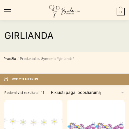
Skip
Skip
to
to
0
navigation
content
GIRLIANDA
Pradžia
Produktai su žymomis “girlianda”
/
RODYTI FILTRUS
Rūšiuojama
Rodomi visi rezultatai: 11
pagal
populiarumą