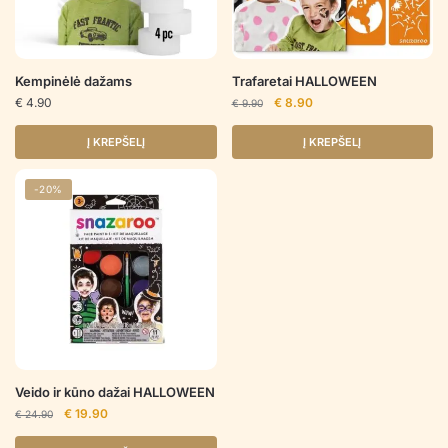
Kempinėlė dažams
Trafaretai HALLOWEEN
Original
Current
€
4.90
€
8.90
€
9.90
price
price
was:
is:
Į KREPŠELĮ
Į KREPŠELĮ
€ 9.90.
€ 8.90.
-20%
Veido ir kūno dažai HALLOWEEN
Original
Current
€
19.90
€
24.90
price
price