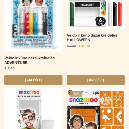
Veido ir kūno dažai kreidelės
HALLOWEEN
Original
Current
€
6.90
€
8.90
price
price
was:
is:
Veido ir kūno dažai kreidelės
€ 8.90.
€ 6.90.
ADVENTURE
€
8.90
Į KREPŠELĮ
Į KREPŠELĮ
-10%