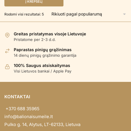
was:
is:
Į KREPŠELĮ
€ 24.90.
€ 19.90.
Rūšiuojama
Rodomi visi rezultatai: 5
pagal
populiarumą
Greitas pristatymas visoje Lietuvoje
Pristatome per 2-3 d.d.
Paprastas pinigų grąžinimas
14 dienų pinigų grąžinimo garantija
100% Saugus atsiskaitymas
Visi Lietuvos bankai / Apple Pay
KONTAKTAI
+370 688 35965
info@balionaisumeile.lt
Pulko g. 14, Alytus, LT-62133, Lietuva