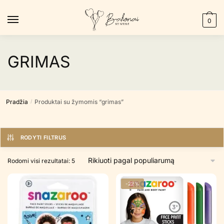
Skip
Skip
to
to
0
navigation
content
GRIMAS
Pradžia
Produktai su žymomis “grimas”
/
RODYTI FILTRUS
Rūšiuojama
Rodomi visi rezultatai: 5
pagal
populiarumą
-22%