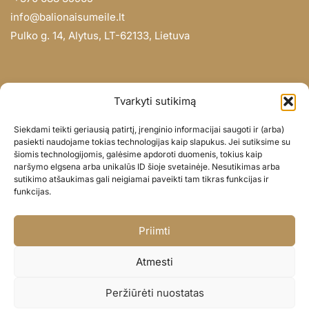
info@balionaisumeile.lt
Pulko g. 14, Alytus, LT-62133, Lietuva
INFORMACIJA
Tvarkyti sutikimą
Apie mus
Siekdami teikti geriausią patirtį, įrenginio informacijai saugoti ir (arba)
Didmena
pasiekti naudojame tokias technologijas kaip slapukus. Jei sutiksime su
šiomis technologijomis, galėsime apdoroti duomenis, tokius kaip
Darbų portfolio
naršymo elgsena arba unikalūs ID šioje svetainėje. Nesutikimas arba
Privatumo politika
sutikimo atšaukimas gali neigiamai paveikti tam tikras funkcijas ir
funkcijas.
Parduotuvės politika
SOC. TINKLAI
Priimti
Facebook
Atmesti
Instagram
Peržiūrėti nuostatas
© BALIONAISUMEILE 2024