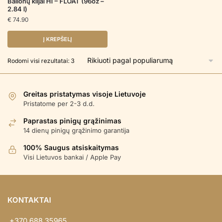
Balionų klijai HI – FLOAT (96oz –
2.84 l)
€
74.90
Į KREPŠELĮ
Rūšiuojama
Rodomi visi rezultatai: 3
pagal
populiarumą
Greitas pristatymas visoje Lietuvoje
Pristatome per 2-3 d.d.
Paprastas pinigų grąžinimas
14 dienų pinigų grąžinimo garantija
100% Saugus atsiskaitymas
Visi Lietuvos bankai / Apple Pay
KONTAKTAI
+370 688 35965