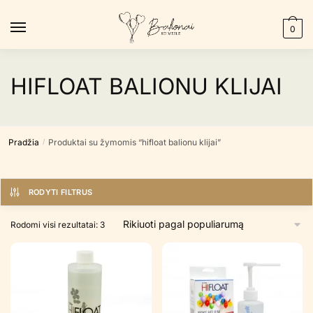
Skip
Skip
to
to
0
navigation
content
HIFLOAT BALIONU KLIJAI
Pradžia
Produktai su žymomis “hifloat balionu klijai”
/
RODYTI FILTRUS
Rūšiuojama
Rodomi visi rezultatai: 3
pagal
populiarumą