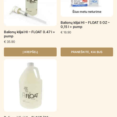
Šiuo metu neturime
Balionų klijai HI – FLOAT 5 OZ –
0,15 l + pump
Balionų klijai HI – FLOAT 0.47 l +
€
16.90
pump
€
35.90
Į KREPŠELĮ
PRANEŠKITE, KAI BUS