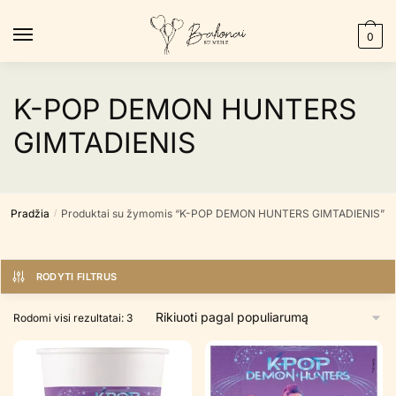
Skip
Skip
to
to
0
navigation
content
K-POP DEMON HUNTERS
GIMTADIENIS
Pradžia
Produktai su žymomis “K-POP DEMON HUNTERS GIMTADIENIS”
/
RODYTI FILTRUS
Rūšiuojama
Rodomi visi rezultatai: 3
pagal
populiarumą