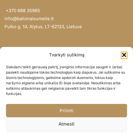
+370 688 35965
info@balionaisumeile.lt
Pulko g. 14, Alytus, LT-62133, Lietuva
INFORMACIJA
Tvarkyti sutikimą
Apie mus
Siekdami teikti geriausią patirtį, įrenginio informacijai saugoti ir (arba)
Didmena
pasiekti naudojame tokias technologijas kaip slapukus. Jei sutiksime su
šiomis technologijomis, galėsime apdoroti duomenis, tokius kaip
Darbų portfolio
naršymo elgsena arba unikalūs ID šioje svetainėje. Nesutikimas arba
Privatumo politika
sutikimo atšaukimas gali neigiamai paveikti tam tikras funkcijas ir
funkcijas.
Parduotuvės politika
SOC. TINKLAI
Priimti
Facebook
Atmesti
Instagram