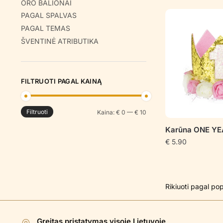
ORO BALIONAI
PAGAL SPALVAS
PAGAL TEMAS
ŠVENTINĖ ATRIBUTIKA
FILTRUOTI PAGAL KAINĄ
Filtruoti
Min
Maks
Kaina:
€ 0
—
€ 10
kaina
kaina
Karūna ONE YE
€
5.90
Greitas pristatymas visoje Lietuvoje