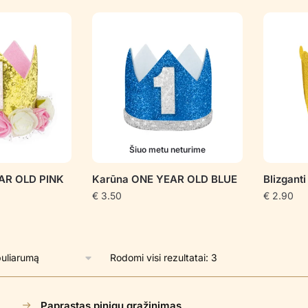
pagal
populiarumą
Šiuo metu neturime
AR OLD PINK
Karūna ONE YEAR OLD BLUE
Blizgant
€
3.50
€
2.90
Rūšiuojama
Rodomi visi rezultatai: 3
pagal
populiarumą
Paprastas pinigų grąžinimas