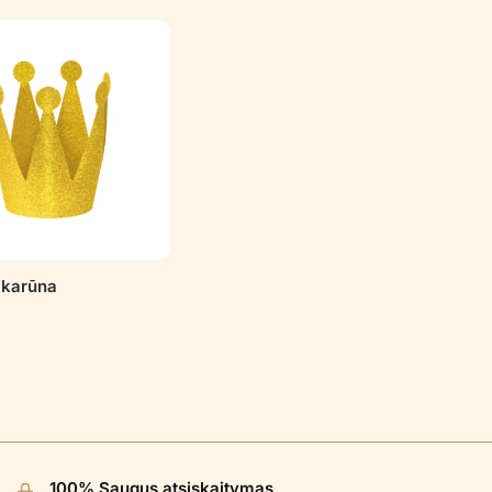
i karūna
100% Saugus atsiskaitymas