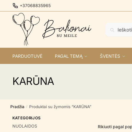
Skip
Skip
+37068835965
to
to
navigation
content
Ieškoti:
Ieškoti
PARDUOTUVĖ
PAGAL TEMĄ
ŠVENTĖS
KARŪNA
Pradžia
Produktai su žymomis “KARŪNA”
/
KATEGORIJOS
NUOLAIDOS