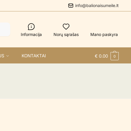
info@balionaisumeile.lt
Informacija
Norų sąrašas
Mano paskyra
US
KONTAKTAI
€
0.00
0