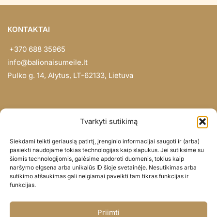
KONTAKTAI
+370 688 35965
info@balionaisumeile.lt
Pulko g. 14, Alytus, LT-62133, Lietuva
INFORMACIJA
Tvarkyti sutikimą
Apie mus
Siekdami teikti geriausią patirtį, įrenginio informacijai saugoti ir (arba)
Didmena
pasiekti naudojame tokias technologijas kaip slapukus. Jei sutiksime su
šiomis technologijomis, galėsime apdoroti duomenis, tokius kaip
Darbų portfolio
naršymo elgsena arba unikalūs ID šioje svetainėje. Nesutikimas arba
Privatumo politika
sutikimo atšaukimas gali neigiamai paveikti tam tikras funkcijas ir
funkcijas.
Parduotuvės politika
SOC. TINKLAI
Priimti