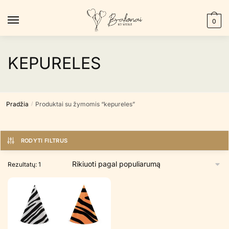
Skip
Skip
to
to
0
navigation
content
KEPURELES
Pradžia
Produktai su žymomis “kepureles”
/
RODYTI FILTRUS
Rezultatų: 1