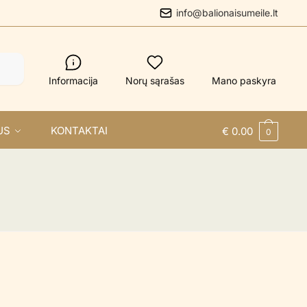
info@balionaisumeile.lt
Informacija
Norų sąrašas
Mano paskyra
US
KONTAKTAI
€
0.00
0