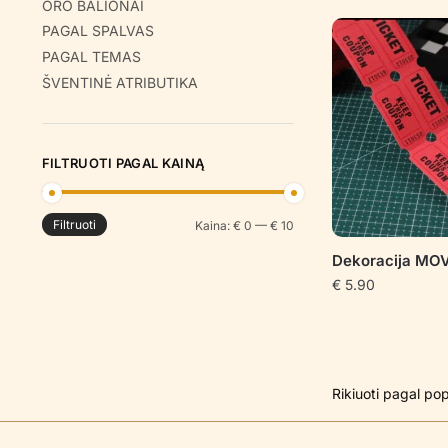
ORO BALIONAI
PAGAL SPALVAS
PAGAL TEMAS
ŠVENTINĖ ATRIBUTIKA
FILTRUOTI PAGAL KAINĄ
Filtruoti
Min
Maks
Kaina:
€ 0
—
€ 10
kaina
kaina
Dekoracija MOV
€
5.90