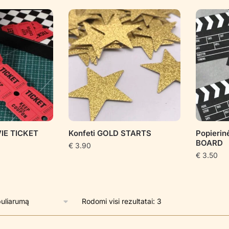
pagal
populiarumą
IE TICKET
Konfeti GOLD STARTS
Popierin
BOARD
€
3.90
€
3.50
Rūšiuojama
Rodomi visi rezultatai: 3
pagal
populiarumą