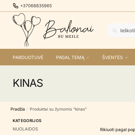
Skip
Skip
+37068835965
to
to
navigation
content
Ieškoti:
Ieškoti
PARDUOTUVĖ
PAGAL TEMĄ
ŠVENTĖS
KINAS
Pradžia
Produktai su žymomis “kinas”
/
KATEGORIJOS
NUOLAIDOS