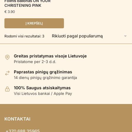
Folinis balionas ON YOUR
CHRISTENING PINK
€
3.90
Į KREPŠELĮ
Rūšiuojama
Rodomi visi rezultatai: 3
pagal
populiarumą
Greitas pristatymas visoje Lietuvoje
Pristatome per 2-3 d.d.
Paprastas pinigų grąžinimas
14 dienų pinigų grąžinimo garantija
100% Saugus atsiskaitymas
Visi Lietuvos bankai / Apple Pay
KONTAKTAI
+370 688 35965