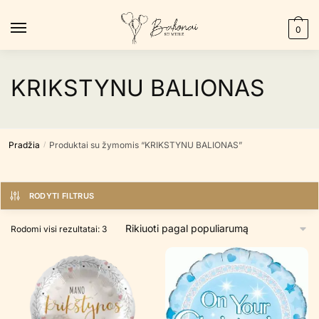
Skip
Skip
to
to
0
navigation
content
KRIKSTYNU BALIONAS
Pradžia
Produktai su žymomis “KRIKSTYNU BALIONAS”
/
RODYTI FILTRUS
Rūšiuojama
Rodomi visi rezultatai: 3
pagal
populiarumą