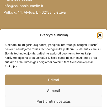
info@balionaisumeile.lt
Pulko g. 14, Alytus, LT-62133, Lietuva
INFORMACIJA
Tvarkyti sutikimą
Apie mus
Siekdami teikti geriausią patirtį, įrenginio informacijai saugoti ir (arba)
Didmena
pasiekti naudojame tokias technologijas kaip slapukus. Jei sutiksime su
šiomis technologijomis, galėsime apdoroti duomenis, tokius kaip
Darbų portfolio
naršymo elgsena arba unikalūs ID šioje svetainėje. Nesutikimas arba
Privatumo politika
sutikimo atšaukimas gali neigiamai paveikti tam tikras funkcijas ir
funkcijas.
Parduotuvės politika
SOC. TINKLAI
Priimti
Facebook
Atmesti
Instagram
Peržiūrėti nuostatas
© BALIONAISUMEILE 2024