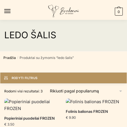
Skip
Skip
to
to
0
navigation
content
LEDO ŠALIS
Pradžia
Produktai su žymomis “ledo šalis”
/
RODYTI FILTRUS
Rūšiuojama
Rodomi visi rezultatai: 3
pagal
populiarumą
Folinis balionas FROZEN
€
9.90
Popieriniai puodeliai FROZEN
€
3.50