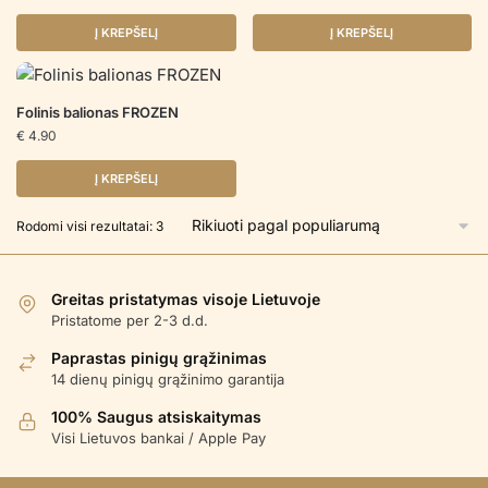
Į KREPŠELĮ
Į KREPŠELĮ
Folinis balionas FROZEN
€
4.90
Į KREPŠELĮ
Rūšiuojama
Rodomi visi rezultatai: 3
pagal
populiarumą
Greitas pristatymas visoje Lietuvoje
Pristatome per 2-3 d.d.
Paprastas pinigų grąžinimas
14 dienų pinigų grąžinimo garantija
100% Saugus atsiskaitymas
Visi Lietuvos bankai / Apple Pay