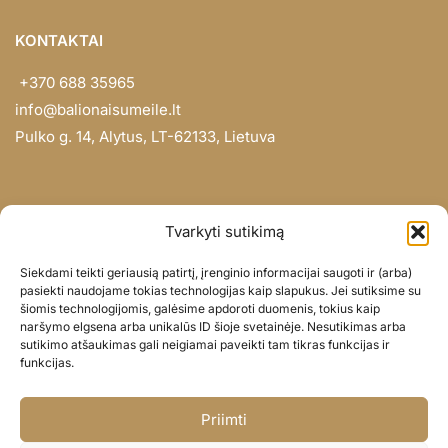
KONTAKTAI
+370 688 35965
info@balionaisumeile.lt
Pulko g. 14, Alytus, LT-62133, Lietuva
INFORMACIJA
Tvarkyti sutikimą
Apie mus
Siekdami teikti geriausią patirtį, įrenginio informacijai saugoti ir (arba)
Didmena
pasiekti naudojame tokias technologijas kaip slapukus. Jei sutiksime su
šiomis technologijomis, galėsime apdoroti duomenis, tokius kaip
Darbų portfolio
naršymo elgsena arba unikalūs ID šioje svetainėje. Nesutikimas arba
Privatumo politika
sutikimo atšaukimas gali neigiamai paveikti tam tikras funkcijas ir
funkcijas.
Parduotuvės politika
SOC. TINKLAI
Priimti