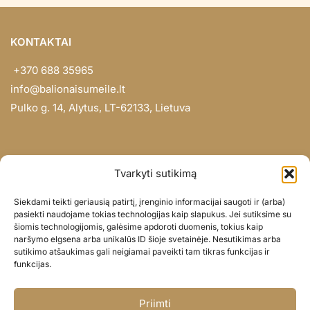
KONTAKTAI
+370 688 35965
info@balionaisumeile.lt
Pulko g. 14, Alytus, LT-62133, Lietuva
INFORMACIJA
Tvarkyti sutikimą
Apie mus
Siekdami teikti geriausią patirtį, įrenginio informacijai saugoti ir (arba)
Didmena
pasiekti naudojame tokias technologijas kaip slapukus. Jei sutiksime su
šiomis technologijomis, galėsime apdoroti duomenis, tokius kaip
Darbų portfolio
naršymo elgsena arba unikalūs ID šioje svetainėje. Nesutikimas arba
Privatumo politika
sutikimo atšaukimas gali neigiamai paveikti tam tikras funkcijas ir
funkcijas.
Parduotuvės politika
SOC. TINKLAI
Priimti