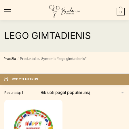
Skip
Skip
to
to
0
navigation
content
LEGO GIMTADIENIS
Pradžia
Produktai su žymomis “lego gimtadienis”
/
RODYTI FILTRUS
Rezultatų: 1