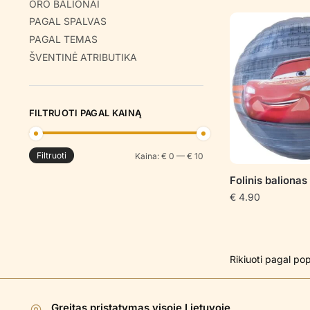
ORO BALIONAI
PAGAL SPALVAS
PAGAL TEMAS
ŠVENTINĖ ATRIBUTIKA
FILTRUOTI PAGAL KAINĄ
Filtruoti
Min
Maks
Kaina:
€ 0
—
€ 10
kaina
kaina
Folinis baliona
€
4.90
Greitas pristatymas visoje Lietuvoje