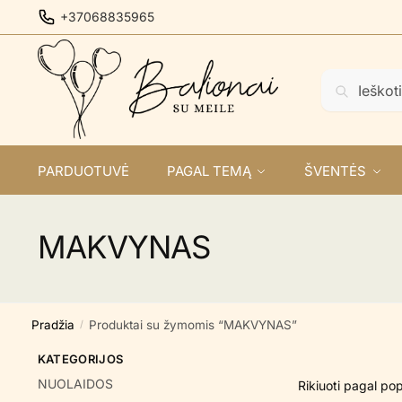
Skip
Skip
+37068835965
to
to
navigation
content
Ieškoti:
Ieškoti
PARDUOTUVĖ
PAGAL TEMĄ
ŠVENTĖS
MAKVYNAS
Pradžia
Produktai su žymomis “MAKVYNAS”
/
KATEGORIJOS
NUOLAIDOS