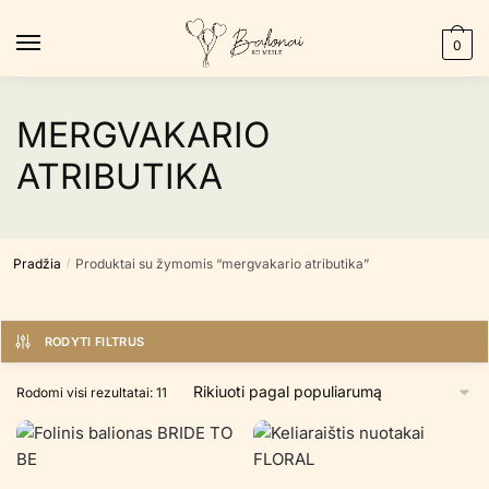
Skip
Skip
to
to
0
navigation
content
MERGVAKARIO
ATRIBUTIKA
Pradžia
Produktai su žymomis “mergvakario atributika”
/
RODYTI FILTRUS
Rūšiuojama
Rodomi visi rezultatai: 11
pagal
populiarumą