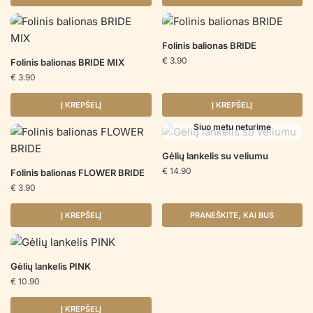
Folinis balionas BRIDE
€
3.90
Folinis balionas BRIDE MIX
€
3.90
Į KREPŠELĮ
Į KREPŠELĮ
Šiuo metu neturime
Gėlių lankelis su veliumu
€
14.90
Folinis balionas FLOWER BRIDE
€
3.90
Į KREPŠELĮ
PRANEŠKITE, KAI BUS
Gėlių lankelis PINK
€
10.90
Į KREPŠELĮ