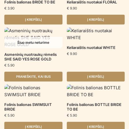
Folinis balionas BRIDE TO BE
Keliaraištis nuotakai FLORAL
€
3.90
€
9.90
Į KREPŠELĮ
Į KREPŠELĮ
Šiuo metu neturime
Keliaraištis nuotakai WHITE
€
9.90
Asmeninių nuotraukų rėmelis
SHE SAID YES ROSE GOLD
€
5.90
PRANEŠKITE, KAI BUS
Į KREPŠELĮ
Folinis balionas SWIMSUIT
Folinis balionas BOTTLE BRIDE
BRIDE
TO BE
€
5.90
€
5.90
Į KREPŠELĮ
Į KREPŠELĮ