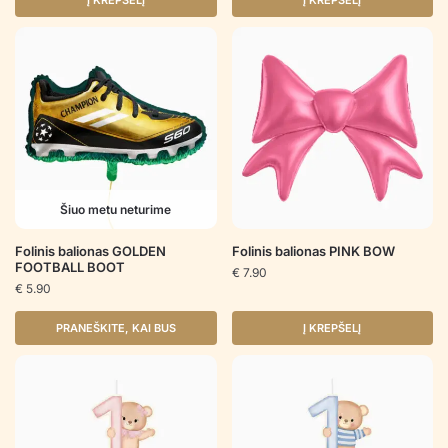
Į KREPŠELĮ
Į KREPŠELĮ
Šiuo metu neturime
Folinis balionas GOLDEN
Folinis balionas PINK BOW
FOOTBALL BOOT
€
7.90
€
5.90
PRANEŠKITE, KAI BUS
Į KREPŠELĮ