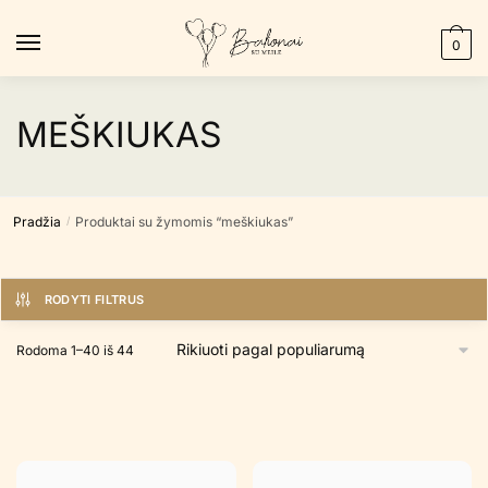
Skip
Skip
to
to
0
navigation
content
MEŠKIUKAS
Pradžia
Produktai su žymomis “meškiukas”
/
RODYTI FILTRUS
Rūšiuojama
Rodoma 1–40 iš 44
pagal
populiarumą