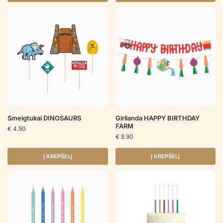
Smeigtukai DINOSAURS
Girlianda HAPPY BIRTHDAY
FARM
€
4.90
€
8.90
Į KREPŠELĮ
Į KREPŠELĮ