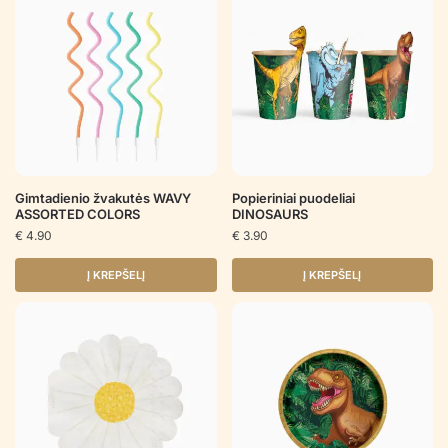
Gimtadienio žvakutės WAVY
Popieriniai puodeliai
ASSORTED COLORS
DINOSAURS
€
4.90
€
3.90
Į KREPŠELĮ
Į KREPŠELĮ