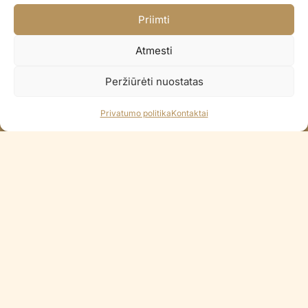
Greitas pristatymas visoje Lietuvoje
Priimti
Pristatome per 2-3 d.d.
Paprastas pinigų grąžinimas
Atmesti
14 dienų pinigų grąžinimo garantija
Peržiūrėti nuostatas
100% Saugus atsiskaitymas
Visi Lietuvos bankai / Apple Pay
Privatumo politika
Kontaktai
KONTAKTAI
+370 688 35965
info@balionaisumeile.lt
Pulko g. 14, Alytus, LT-62133, Lietuva
INFORMACIJA
Apie mus