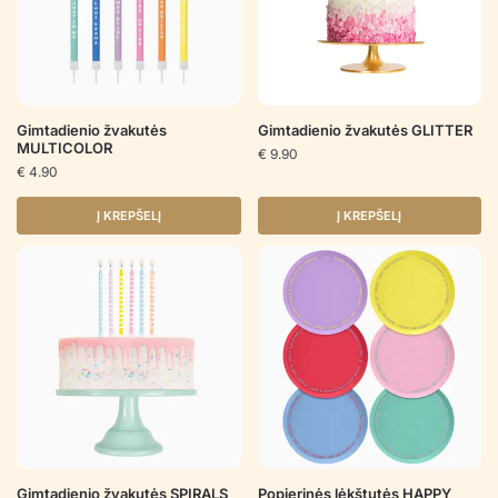
Gimtadienio žvakutės
Gimtadienio žvakutės GLITTER
MULTICOLOR
€
9.90
€
4.90
Į KREPŠELĮ
Į KREPŠELĮ
Gimtadienio žvakutės SPIRALS
Popierinės lėkštutės HAPPY