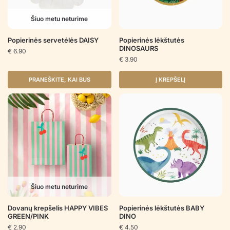
Šiuo metu neturime
Popierinės servetėlės DAISY
Popierinės lėkštutės
DINOSAURS
€
6.90
€
3.90
PRANEŠKITE, KAI BUS
Į KREPŠELĮ
Šiuo metu neturime
Dovanų krepšelis HAPPY VIBES
Popierinės lėkštutės BABY
GREEN/PINK
DINO
€
2.90
€
4.50