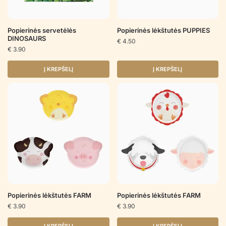
Popierinės servetėlės
Popierinės lėkštutės PUPPIES
DINOSAURS
€
4.50
€
3.90
Į KREPŠELĮ
Į KREPŠELĮ
Popierinės lėkštutės FARM
Popierinės lėkštutės FARM
€
3.90
€
3.90