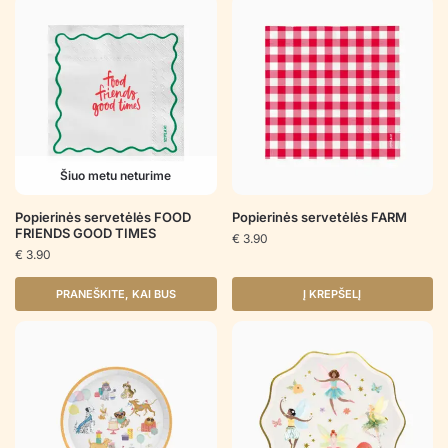
Šiuo metu neturime
Popierinės servetėlės FOOD
Popierinės servetėlės FARM
FRIENDS GOOD TIMES
€
3.90
€
3.90
PRANEŠKITE, KAI BUS
Į KREPŠELĮ