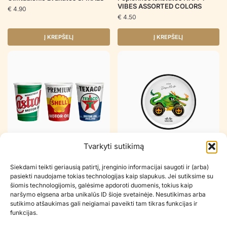
VIBES ASSORTED COLORS
€
4.90
€
4.50
Į KREPŠELĮ
Į KREPŠELĮ
Tvarkyti sutikimą
Popieriniai puodeliai DRAGON
Popierinės lėkštutės DRAGON
Siekdami teikti geriausią patirtį, įrenginio informacijai saugoti ir (arba)
MONSTER
MONSTER
pasiekti naudojame tokias technologijas kaip slapukus. Jei sutiksime su
€
3.90
€
3.90
šiomis technologijomis, galėsime apdoroti duomenis, tokius kaip
naršymo elgsena arba unikalūs ID šioje svetainėje. Nesutikimas arba
Į KREPŠELĮ
Į KREPŠELĮ
sutikimo atšaukimas gali neigiamai paveikti tam tikras funkcijas ir
funkcijas.