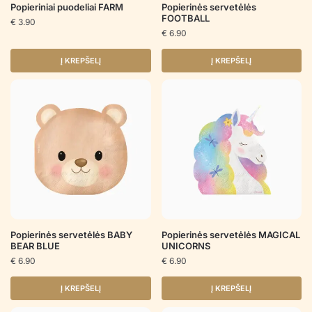
Popieriniai puodeliai FARM
Popierinės servetėlės
FOOTBALL
€
3.90
€
6.90
Į KREPŠELĮ
Į KREPŠELĮ
Popierinės servetėlės BABY
Popierinės servetėlės MAGICAL
BEAR BLUE
UNICORNS
€
6.90
€
6.90
Į KREPŠELĮ
Į KREPŠELĮ