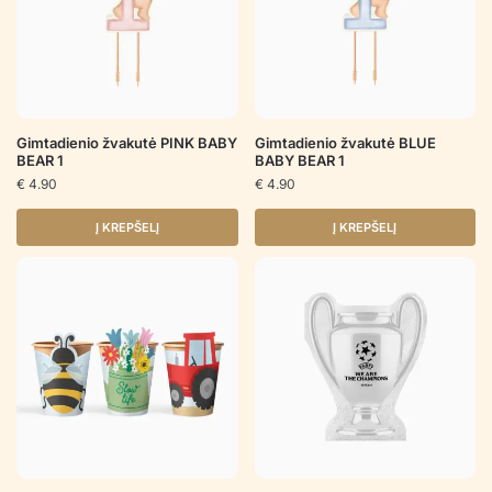
Gimtadienio žvakutė PINK BABY
Gimtadienio žvakutė BLUE
BEAR 1
BABY BEAR 1
€
4.90
€
4.90
Į KREPŠELĮ
Į KREPŠELĮ