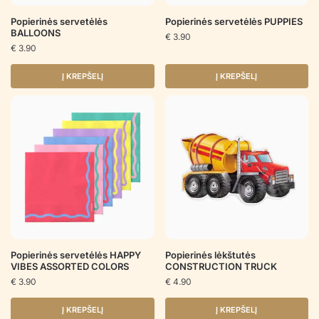
Popierinės servetėlės
Popierinės servetėlės PUPPIES
BALLOONS
€
3.90
€
3.90
Į KREPŠELĮ
Į KREPŠELĮ
Popierinės servetėlės HAPPY
Popierinės lėkštutės
VIBES ASSORTED COLORS
CONSTRUCTION TRUCK
€
3.90
€
4.90
Į KREPŠELĮ
Į KREPŠELĮ