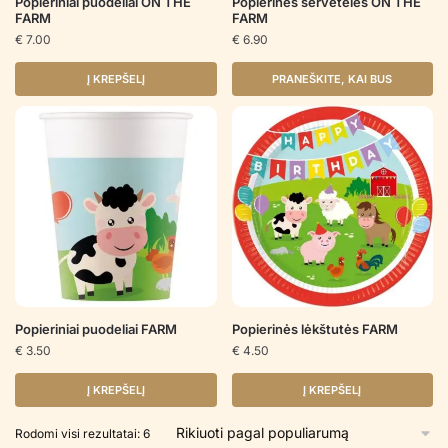
Popieriniai puodeliai ON THE
Popierinės servetėlės ON THE
FARM
FARM
€
7.00
€
6.90
Į KREPŠELĮ
PRANEŠKITE, KAI BUS
Popieriniai puodeliai FARM
Popierinės lėkštutės FARM
€
3.50
€
4.50
Į KREPŠELĮ
Į KREPŠELĮ
Rūšiuojama
Rodomi visi rezultatai: 6