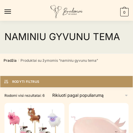
Skip
Skip
to
to
0
navigation
content
NAMINIU GYVUNU TEMA
Pradžia
Produktai su žymomis “naminiu gyvunu tema”
/
RODYTI FILTRUS
Rūšiuojama
Rodomi visi rezultatai: 6
pagal
populiarumą