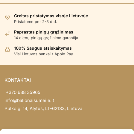
pagal
populiarumą
Greitas pristatymas visoje Lietuvoje
Pristatome per 2-3 d.d.
Paprastas pinigų grąžinimas
14 dienų pinigų grąžinimo garantija
100% Saugus atsiskaitymas
Visi Lietuvos bankai / Apple Pay
KONTAKTAI
+370 688 35965
info@balionaisumeile.lt
Pulko g. 14, Alytus, LT-62133, Lietuva
INFORMACIJA