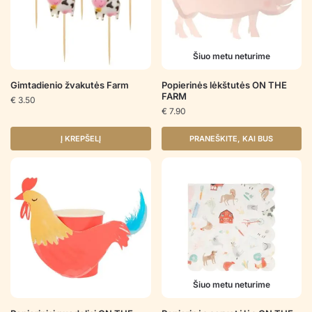
Šiuo metu neturime
Gimtadienio žvakutės Farm
Popierinės lėkštutės ON THE
FARM
€
3.50
€
7.90
Į KREPŠELĮ
PRANEŠKITE, KAI BUS
Šiuo metu neturime