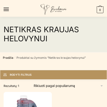
Skip
Skip
to
to
0
navigation
content
NETIKRAS KRAUJAS
HELOVYNUI
Pradžia
Produktai su žymomis “Netikras kraujas helovynui”
/
RODYTI FILTRUS
Rezultatų: 1