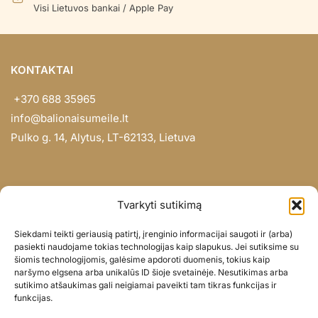
Visi Lietuvos bankai / Apple Pay
KONTAKTAI
+370 688 35965
info@balionaisumeile.lt
Pulko g. 14, Alytus, LT-62133, Lietuva
INFORMACIJA
Tvarkyti sutikimą
Apie mus
Siekdami teikti geriausią patirtį, įrenginio informacijai saugoti ir (arba)
Didmena
pasiekti naudojame tokias technologijas kaip slapukus. Jei sutiksime su
šiomis technologijomis, galėsime apdoroti duomenis, tokius kaip
Darbų portfolio
naršymo elgsena arba unikalūs ID šioje svetainėje. Nesutikimas arba
Privatumo politika
sutikimo atšaukimas gali neigiamai paveikti tam tikras funkcijas ir
funkcijas.
Parduotuvės politika