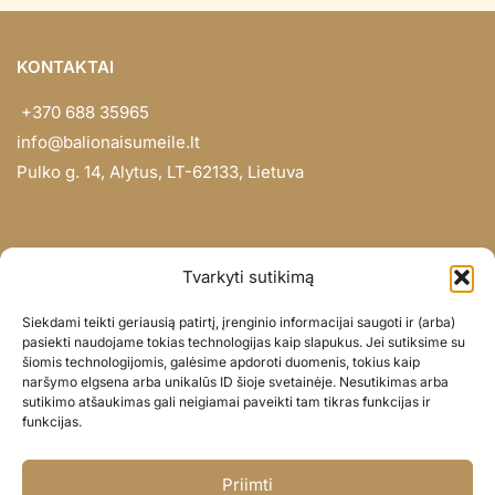
KONTAKTAI
+370 688 35965
info@balionaisumeile.lt
Pulko g. 14, Alytus, LT-62133, Lietuva
INFORMACIJA
Tvarkyti sutikimą
Apie mus
Siekdami teikti geriausią patirtį, įrenginio informacijai saugoti ir (arba)
Didmena
pasiekti naudojame tokias technologijas kaip slapukus. Jei sutiksime su
šiomis technologijomis, galėsime apdoroti duomenis, tokius kaip
Darbų portfolio
naršymo elgsena arba unikalūs ID šioje svetainėje. Nesutikimas arba
Privatumo politika
sutikimo atšaukimas gali neigiamai paveikti tam tikras funkcijas ir
funkcijas.
Parduotuvės politika
SOC. TINKLAI
Priimti