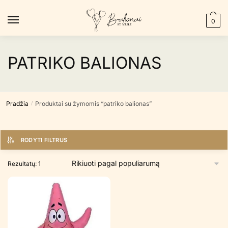
Skip
Skip
to
to
0
navigation
content
PATRIKO BALIONAS
Pradžia
Produktai su žymomis “patriko balionas”
/
RODYTI FILTRUS
Rezultatų: 1