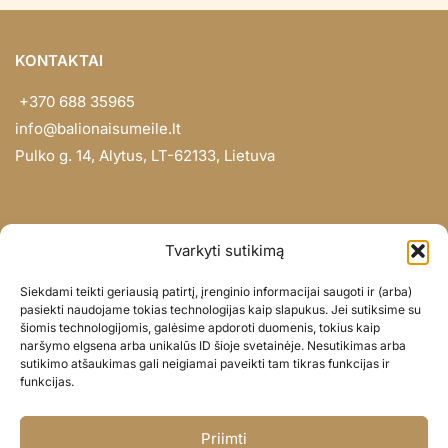
KONTAKTAI
+370 688 35965
info@balionaisumeile.lt
Pulko g. 14, Alytus, LT-62133, Lietuva
INFORMACIJA
Tvarkyti sutikimą
Apie mus
Siekdami teikti geriausią patirtį, įrenginio informacijai saugoti ir (arba)
Didmena
pasiekti naudojame tokias technologijas kaip slapukus. Jei sutiksime su
šiomis technologijomis, galėsime apdoroti duomenis, tokius kaip
Darbų portfolio
naršymo elgsena arba unikalūs ID šioje svetainėje. Nesutikimas arba
Privatumo politika
sutikimo atšaukimas gali neigiamai paveikti tam tikras funkcijas ir
funkcijas.
Parduotuvės politika
SOC. TINKLAI
Priimti