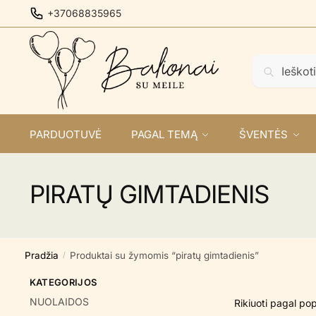
Skip
Skip
+37068835965
to
to
navigation
content
Ieškoti:
Ieškoti
PARDUOTUVĖ
PAGAL TEMĄ
ŠVENTĖS
PIRATŲ GIMTADIENIS
Pradžia
Produktai su žymomis “piratų gimtadienis”
/
KATEGORIJOS
NUOLAIDOS