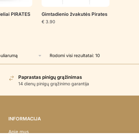
deliai PIRATES
Gimtadienio žvakutės Pirates
€
3.90
Rūšiuojama
Rodomi visi rezultatai: 10
pagal
populiarumą
Paprastas pinigų grąžinimas
14 dienų pinigų grąžinimo garantija
INFORMACIJA
Apie mus