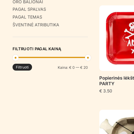
ORO BALIONAI
PAGAL SPALVAS
PAGAL TEMAS
ŠVENTINĖ ATRIBUTIKA
FILTRUOTI PAGAL KAINĄ
Filtruoti
Min
Maks
Kaina:
€ 0
—
€ 20
kaina
kaina
Popierinės lėkš
PARTY
€
3.50