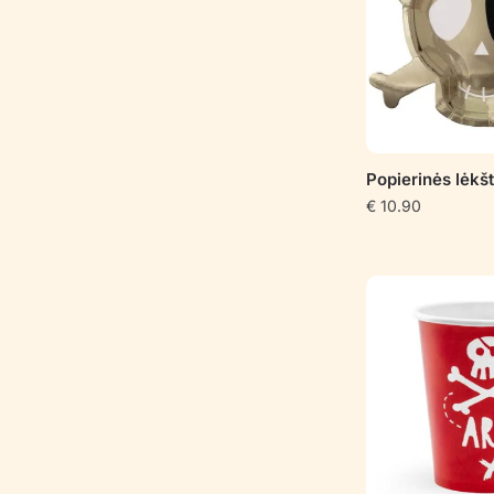
Popierinės lėkš
€
10.90