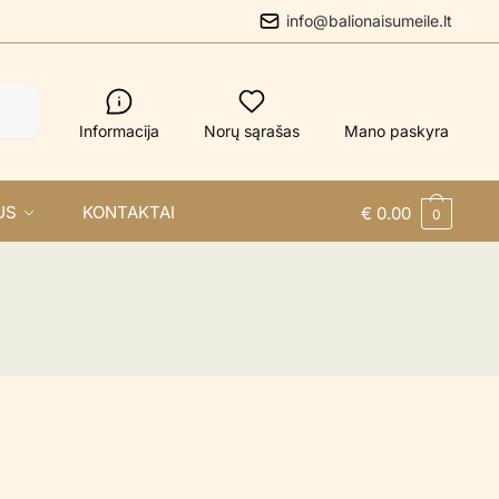
info@balionaisumeile.lt
Informacija
Norų sąrašas
Mano paskyra
US
KONTAKTAI
€
0.00
0