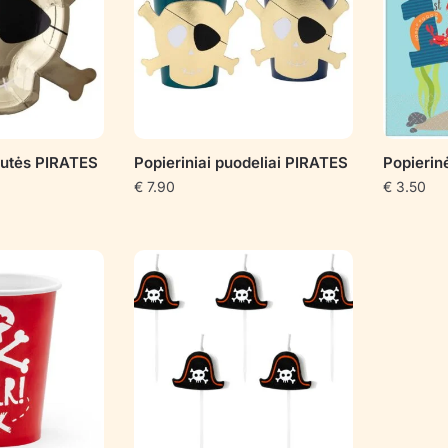
tutės PIRATES
Popieriniai puodeliai PIRATES
Popierin
€
7.90
€
3.50