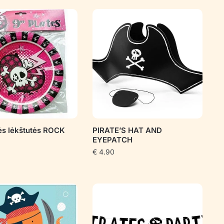
ės lėkštutės ROCK
PIRATE’S HAT AND
EYEPATCH
€
4.90