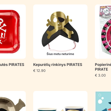
pagal
populiarumą
Šiuo metu neturime
tutės PIRATES
Kepurėlių rinkinys PIRATES
Popierin
PIRATE
€
12.90
€
3.00