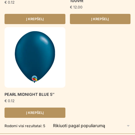
100vnt
€
0.12
€
12.00
Į KREPŠELĮ
Į KREPŠELĮ
PEARL MIDNIGHT BLUE 5″
€
0.12
Į KREPŠELĮ
Rūšiuojama
Rodomi visi rezultatai: 5
pagal