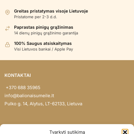
populiarumą
Greitas pristatymas visoje Lietuvoje
Pristatome per 2-3 d.d.
Paprastas pinigų grąžinimas
14 dienų pinigų grąžinimo garantija
100% Saugus atsiskaitymas
Visi Lietuvos bankai / Apple Pay
KONTAKTAI
+370 688 35965
info@balionaisumeile.lt
Pulko g. 14, Alytus, LT-62133, Lietuva
INFORMACIJA
Tvarkyti sutikimą