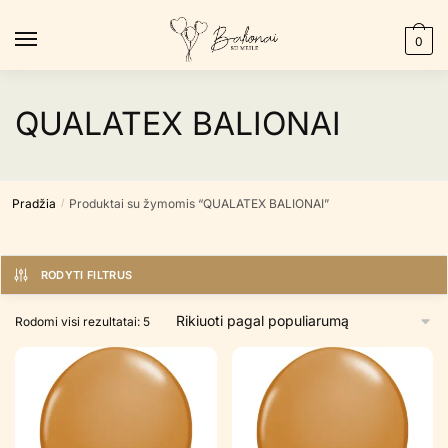
Skip
Skip
to
to
0
navigation
content
QUALATEX BALIONAI
Pradžia
Produktai su žymomis “QUALATEX BALIONAI”
/
RODYTI FILTRUS
Rūšiuojama
Rodomi visi rezultatai: 5
pagal
populiarumą