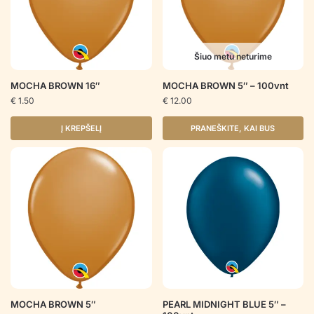
Šiuo metu neturime
MOCHA BROWN 16″
MOCHA BROWN 5″ – 100vnt
€
1.50
€
12.00
Į KREPŠELĮ
PRANEŠKITE, KAI BUS
MOCHA BROWN 5″
PEARL MIDNIGHT BLUE 5″ –