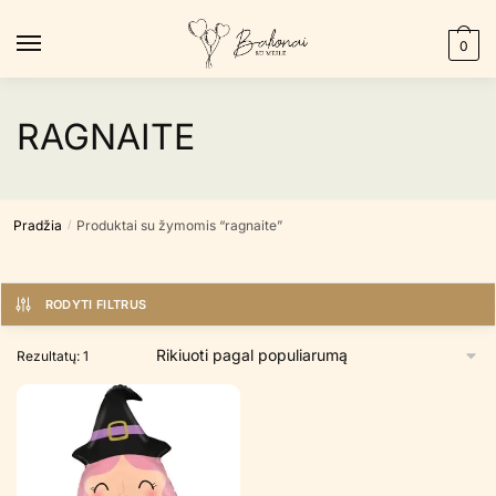
Skip
Skip
to
to
0
navigation
content
RAGNAITE
Pradžia
Produktai su žymomis “ragnaite”
/
RODYTI FILTRUS
Rezultatų: 1