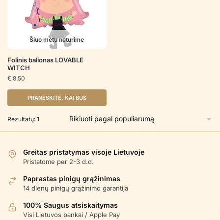
Šiuo metu neturime
Folinis balionas LOVABLE
WITCH
€
8.50
PRANEŠKITE, KAI BUS
Rezultatų: 1
Greitas pristatymas visoje Lietuvoje
Pristatome per 2-3 d.d.
Paprastas pinigų grąžinimas
14 dienų pinigų grąžinimo garantija
100% Saugus atsiskaitymas
Visi Lietuvos bankai / Apple Pay