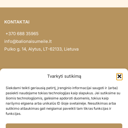
KONTAKTAI
+370 688 35965
info@balionaisumeile.lt
Pulko g. 14, Alytus, LT-62133, Lietuva
INFORMACIJA
Tvarkyti sutikimą
Apie mus
Siekdami teikti geriausią patirtį, įrenginio informacijai saugoti ir (arba)
Didmena
pasiekti naudojame tokias technologijas kaip slapukus. Jei sutiksime su
šiomis technologijomis, galėsime apdoroti duomenis, tokius kaip
Darbų portfolio
naršymo elgsena arba unikalūs ID šioje svetainėje. Nesutikimas arba
Privatumo politika
sutikimo atšaukimas gali neigiamai paveikti tam tikras funkcijas ir
funkcijas.
Parduotuvės politika
SOC. TINKLAI