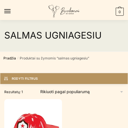
Skip
Skip
to
to
0
navigation
content
SALMAS UGNIAGESIU
Pradžia
Produktai su žymomis “salmas ugniagesiu”
/
RODYTI FILTRUS
Rezultatų: 1