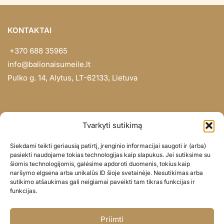
KONTAKTAI
+370 688 35965
info@balionaisumeile.lt
Pulko g. 14, Alytus, LT-62133, Lietuva
INFORMACIJA
Tvarkyti sutikimą
Apie mus
Siekdami teikti geriausią patirtį, įrenginio informacijai saugoti ir (arba)
Didmena
pasiekti naudojame tokias technologijas kaip slapukus. Jei sutiksime su
šiomis technologijomis, galėsime apdoroti duomenis, tokius kaip
Darbų portfolio
naršymo elgsena arba unikalūs ID šioje svetainėje. Nesutikimas arba
Privatumo politika
sutikimo atšaukimas gali neigiamai paveikti tam tikras funkcijas ir
funkcijas.
Parduotuvės politika
SOC. TINKLAI
Priimti