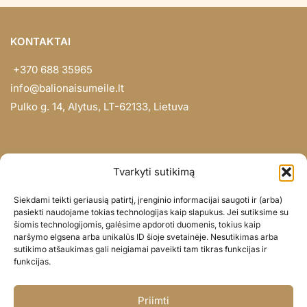
KONTAKTAI
+370 688 35965
info@balionaisumeile.lt
Pulko g. 14, Alytus, LT-62133, Lietuva
INFORMACIJA
Tvarkyti sutikimą
Apie mus
Siekdami teikti geriausią patirtį, įrenginio informacijai saugoti ir (arba)
Didmena
pasiekti naudojame tokias technologijas kaip slapukus. Jei sutiksime su
šiomis technologijomis, galėsime apdoroti duomenis, tokius kaip
Darbų portfolio
naršymo elgsena arba unikalūs ID šioje svetainėje. Nesutikimas arba
Privatumo politika
sutikimo atšaukimas gali neigiamai paveikti tam tikras funkcijas ir
funkcijas.
Parduotuvės politika
SOC. TINKLAI
Priimti