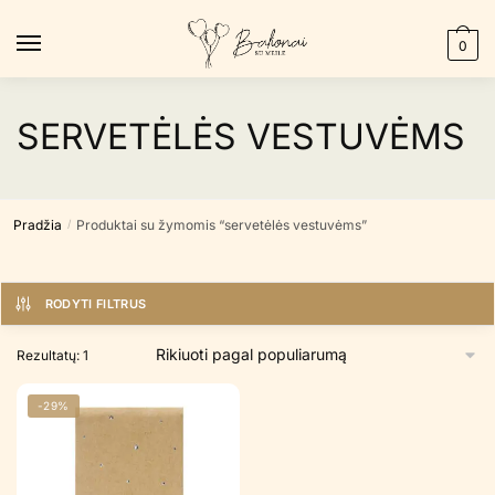
Skip
Skip
to
to
0
navigation
content
SERVETĖLĖS VESTUVĖMS
Pradžia
Produktai su žymomis “servetėlės vestuvėms”
/
RODYTI FILTRUS
Rezultatų: 1
-29%