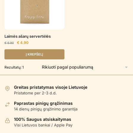
Laimės ašarų servertėlės
Original
Current
€
4.90
€
6.90
price
price
was:
is:
Į KREPŠELĮ
€ 6.90.
€ 4.90.
Rezultatų: 1
Greitas pristatymas visoje Lietuvoje
Pristatome per 2-3 d.d.
Paprastas pinigų grąžinimas
14 dienų pinigų grąžinimo garantija
100% Saugus atsiskaitymas
Visi Lietuvos bankai / Apple Pay